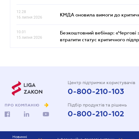
12.28
КМДА оновила вимоги до критичн
16 липня 2026
10.01
Безкоштовний вебінар: «Чергові з
15 липня 2026
втратити статус критичного підп
Центр підтримки користувачів
0-800-210-103
Підбір продуктів та рішень
ПРО КОМПАНІЮ
0-800-210-102
Новинні