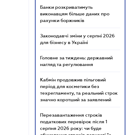
Банки розкриватимуть
виконавцям більше даних про
рахунки боржників
Законодавчі зміни у серпні 2026
для бізнесу в Україні
Головне за тиждень: державний
нагляд та регулювання
Кабмін продовжив пільговий
період для косметики без
техрегламенту, та реальний строк
значно коротший за заявлений
Перезавантаження строків
податкових перевірок після 1
серпня 2026 року: чи буде
обчислення строків давності "з