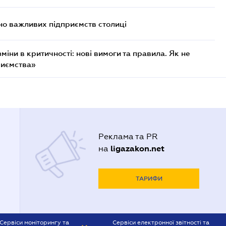
о важливих підприємств столиці
міни в критичності: нові вимоги та правила. Як не
риємства»
Реклама та PR
ligazakon.net
на
ТАРИФИ
Сервіси моніторингу та
Сервіси електронної звітності та