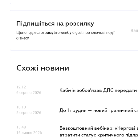
Підпишіться на розсилку
Щопонеділка отримуйте weekly-digest про ключові події
бізнесу
Схожі новини
12.12
Кабмін зобов'язав ДПС передати 
6 серпня 2026
10.10
До 1 грудня — новий граничний с
5 серпня 2026
13.48
Безкоштовний вебінар: «Чергові з
16 липня 2026
втратити статус критичного підп