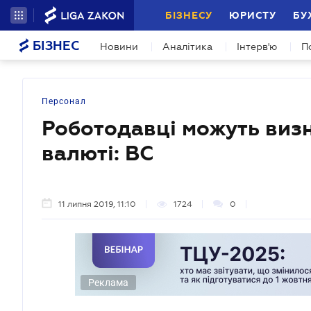
БІЗНЕСУ
ЮРИСТУ
БУ
БІЗНЕС
Новини
Аналітика
Інтерв'ю
П
Персонал
Роботодавці можуть визн
валюті: ВС
11 липня 2019, 11:10
1724
0
Реклама