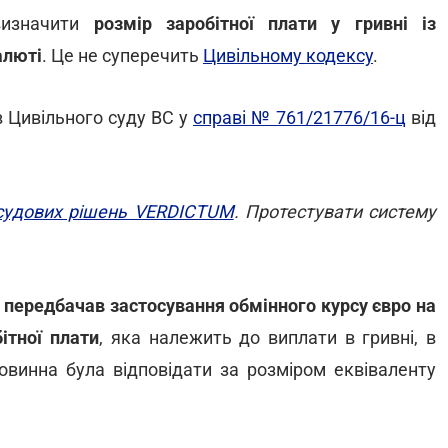
визначити
розмір заробітної плати у гривні із
алюті
. Це не суперечить
Цивільному кодексу
.
в Цивільного суду ВС у
справі № 761/21776/16-ц
від
 судових рішень VERDICTUM
. Протестувати систему
р
передбачав застосування обмінного курсу євро на
ітної плати
, яка належить до виплати в гривні, в
повинна була відповідати за розміром еквіваленту