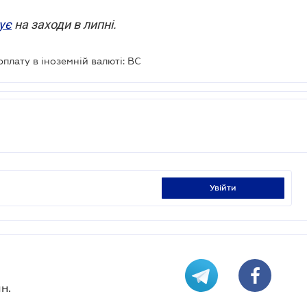
ує
на заходи в липні.
плату в іноземній валюті: ВС
увійти
н.