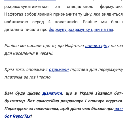
розраховуватиметься за спеціальною формулою:
Нафтогаз зобов'язаний призначити ту ціну, яка виявиться
найнижчою серед 4 показників. Раніше ми більш
детально писали про
формулу розрахунку ціни на газ
.
Раніше ми писали про те, що Нафтогаз
знизив ціну
на газ
для населення в червні.
Крім того, споживачі
отримали
підстави для перерахунку
платежів за газ і тепло.
Вам буде цікаво
дізнатися
, що в Україні з'явився бот-
бухгалтер. Бот самостійно розраховує і сплачує податки.
Переходьте за посиланням, щоб дізнатися більше про
чат-
бот ReporTax
!