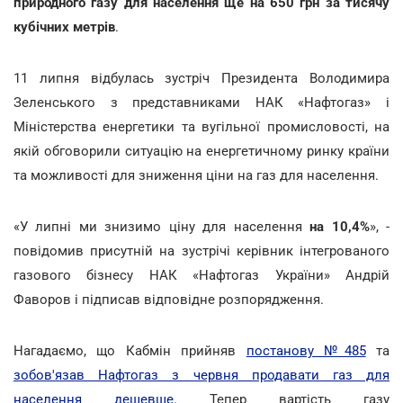
природного газу для населення ще на 650 грн за тисячу
кубічних метрів
.
11 липня відбулась зустріч Президента Володимира
Зеленського з представниками НАК «Нафтогаз» і
Міністерства енергетики та вугільної промисловості, на
якій обговорили ситуацію на енергетичному ринку країни
та можливості для зниження ціни на газ для населення.
«У липні ми знизимо ціну для населення
на 10,4%
», -
повідомив присутній на зустрічі керівник інтегрованого
газового бізнесу НАК «Нафтогаз України» Андрій
Фаворов і підписав відповідне розпорядження.
Нагадаємо, що Кабмін прийняв
постанову №485
та
зобов'язав Нафтогаз з червня продавати газ для
населення дешевше.
Тепер вартість газу