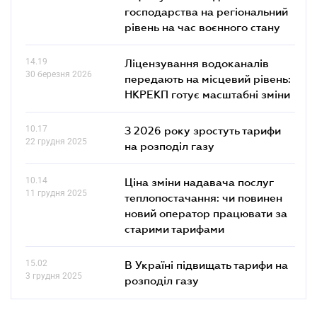
господарства на регіональний
рівень на час воєнного стану
14.19
Ліцензування водоканалів
30 березня 2026
передають на місцевий рівень:
НКРЕКП готує масштабні зміни
10.17
З 2026 року зростуть тарифи
22 грудня 2025
на розподіл газу
10.14
Ціна зміни надавача послуг
11 грудня 2025
теплопостачання: чи повинен
новий оператор працювати за
старими тарифами
15.02
В Україні підвищать тарифи на
3 грудня 2025
розподіл газу