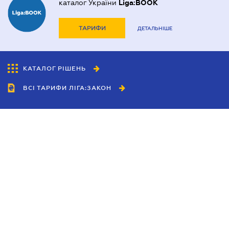
каталог України
Liga:BOOK
ТАРИФИ
ДЕТАЛЬНІШЕ
КАТАЛОГ РІШЕНЬ
ВСІ ТАРИФИ ЛІГА:ЗАКОН
Співробітництво
Агенти
Дилери
Політика конфіденційності
Умови використання сайту
Реклама
Блог