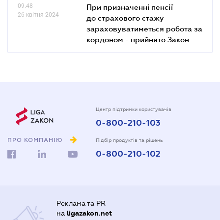
09.48
При призначенні пенсії
26 квітня 2024
до страхового стажу
зараховуватиметься робота за
кордоном - прийнято Закон
Центр підтримки користувачів
0-800-210-103
ПРО КОМПАНІЮ
Підбір продуктів та рішень
0-800-210-102
Реклама та PR
на
ligazakon.net