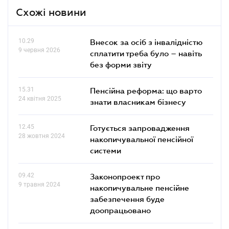
Схожі новини
10.29
Внесок за осіб з інвалідністю
9 червня 2026
сплатити треба було – навіть
без форми звіту
15.31
Пенсійна реформа: що варто
24 квітня 2025
знати власникам бізнесу
12.45
Готується запровадження
28 жовтня 2024
накопичувальної пенсійної
системи
09.42
Законопроект про
9 травня 2024
накопичувальне пенсійне
забезпечення буде
доопрацьовано