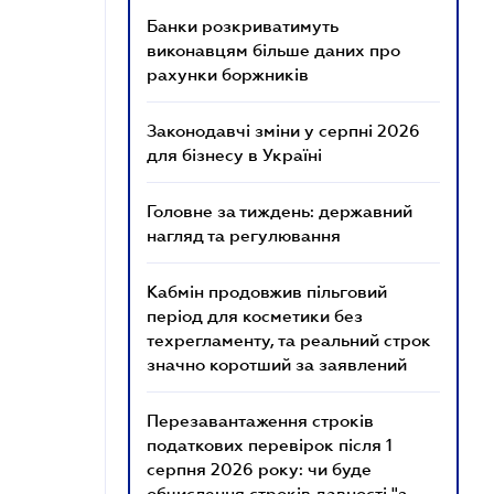
Банки розкриватимуть
виконавцям більше даних про
рахунки боржників
Законодавчі зміни у серпні 2026
для бізнесу в Україні
Головне за тиждень: державний
нагляд та регулювання
Кабмін продовжив пільговий
період для косметики без
техрегламенту, та реальний строк
значно коротший за заявлений
Перезавантаження строків
податкових перевірок після 1
серпня 2026 року: чи буде
обчислення строків давності "з