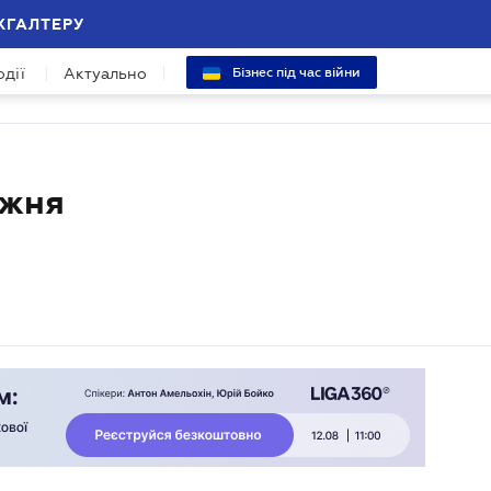
ХГАЛТЕРУ
одії
Актуально
Бізнес під час війни
ижня