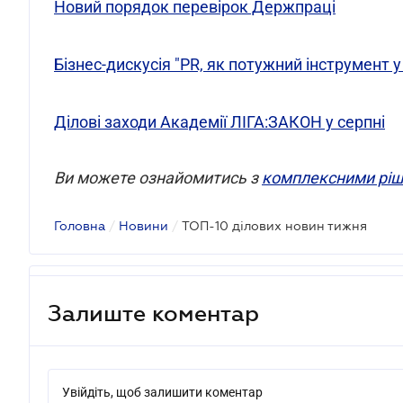
Новий порядок перевірок Держпраці
Бізнес-дискусія "PR, як потужний інструмент 
Ділові заходи Академії ЛІГА:ЗАКОН у серпні
Ви можете ознайомитись з
комплексними ріш
Головна
/
Новини
/
ТОП-10 ділових новин тижня
Залиште коментар
Увійдіть, щоб залишити коментар