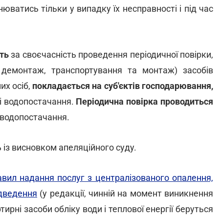
юватись тільки у випадку їх несправності і під час
сть
за своєчасність проведення періодичної повірки,
 демонтаж, транспортування та монтаж) засобів
их осіб,
покладається на суб'єктів господарювання,
- і водопостачання.
Періодична повірка проводиться
і водопостачання.
 із висновком апеляційного суду.
вил надання послуг з централізованого опалення,
ідведення
(у редакції, чинній на момент виникнення
ирні засоби обліку води і теплової енергії беруться