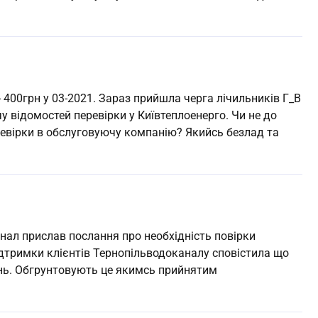
- 400грн у 03-2021. Зараз прийшла черга лічильників Г_В
чу відомостей перевірки у Київтеплоенерго. Чи не до
ревірки в обслуговуючу компанію? Якийсь безлад та
анал прислав послання про необхідність повірки
ідтримки клієнтів Тернопільводоканалу сповістила що
вень. Обгрунтовують це якимсь прийнятим