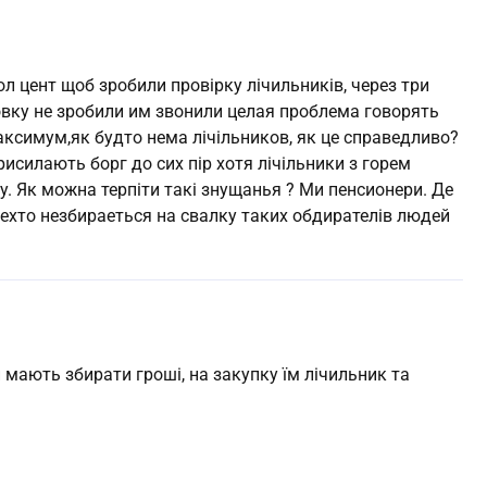
кол цент щоб зробили провірку лічильників, через три
ровку не зробили им звонили целая проблема говорять
аксимум,як будто нема лічільников, як це справедливо?
рисилають борг до сих пір хотя лічільники з горем
. Як можна терпіти такі знущанья ? Ми пенсионери. Де
нехто незбираеться на свалку таких обдирателів людей
 мають збирати гроші, на закупку їм лічильник та