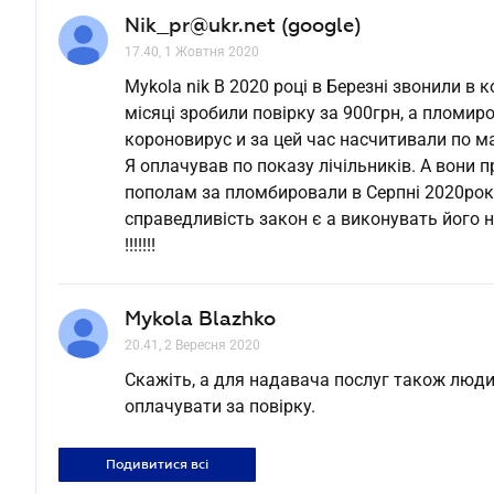
Nik_pr@ukr.net (google)
17.40, 1 Жовтня 2020
Mykola nik В 2020 році в Березні звонили в 
місяці зробили повірку за 900грн, а пломи
короновирус и за цей час насчитивали по м
Я оплачував по показу лічільників. А вони п
пополам за пломбировали в Серпні 2020року
справедливість закон є а виконувать його 
!!!!!!!
Mykola Blazhko
20.41, 2 Вересня 2020
Скажіть, а для надавача послуг також люди
оплачувати за повірку.
Подивитися всі