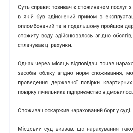
Суть справи: позивач є споживачем послуг з 
в якій був здійснений прийом в експлуата
опломбований та в подальшому пройшов держ
спожиту воду здійснювалось згідно обсягів
сплачував ці рахунки.
Однак через місяць відповідач почав нарах
засобів обліку згідно норм споживання,
мо
проведення державної повірки квартирних 
повірку лічильника підприємство відмовилось
Споживач оскаржив нарахований борг у суді.
Місцевий суд вказав, що нарахування тако