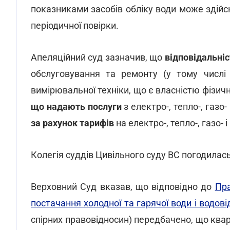
показниками засобів обліку води може здійсн
періодичної повірки.
Апеляційний суд зазначив, що
відповідальні
обслуговування та ремонту (у тому числі
вимірювальної техніки, що є власністю фізичн
що надають послуги
з електро-, тепло-, газо
за рахунок тарифів
на електро-, тепло-, газо- 
Колегія суддів Цивільного суду ВС погодилась
Верховний Суд вказав, що відповідно до
Пра
постачання холодної та гарячої води і водов
спірних правовідносин) передбачено, що кварт