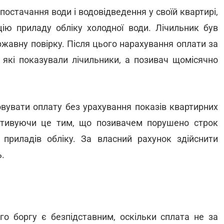
постачання води і водовідведення у своїй квартирі,
цію приладу обліку холодної води. Лічильник був
авну повірку. Після цього нарахування оплати за
, які показували лічильники, а позивач щомісячно
овувати оплату без урахування показів квартирних
тивуючи це тим, що позивачем порушено строк
приладів обліку. За власний рахунок здійснити
.
го боргу є безпідставним, оскільки сплата не за