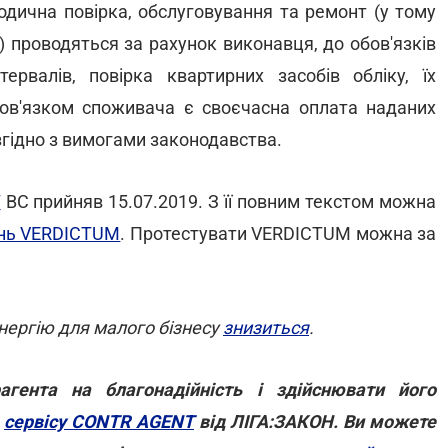
іодична повірка, обслуговування та ремонт (у тому
 проводяться за рахунок виконавця, до обов'язків
ервалів, повірка квартирних засобів обліку, їх
бов'язком споживача є своєчасна оплата наданих
згідно з вимогами законодавства.
7
ВС прийняв 15.07.2019. З її повним текстом можна
шень VERDICTUM
. Протестувати VERDICTUM можна за
енергію для малого бізнесу
знизиться
.
гента на благонадійність і здійснювати його
ю
сервісу CONTR AGENT
від ЛІГА:ЗАКОН. Ви можете