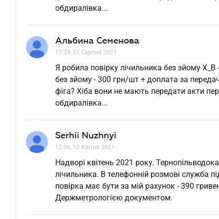
обдиралівка...
Альбина Семенова
17.39, 31 Серпня 2021
Я робила повірку лічильника без зйому Х_В 
без зйому - 300 грн/шт + доплата за переда
фіга? Хіба вони не мають передати акти пе
обдиралівка...
Serhii Nuzhnyi
12.06, 12 Квітня 2021
Надворі квітень 2021 року. Тернопільводок
лічильника. В телефонній розмові служба п
повірка має бути за мій рахунок - 390 гри
Держметрологією документом.