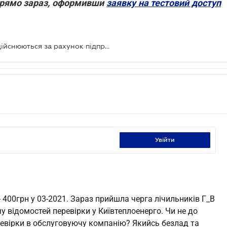
 прямо зараз, оформивши
заявку на тестовий доступ
Періодична повірка лічильників здійснюються за рахунок підприємства, що надає послуги
увійти
- 400грн у 03-2021. Зараз прийшла черга лічильників Г_В
чу відомостей перевірки у Київтеплоенерго. Чи не до
ревірки в обслуговуючу компанію? Якийсь безлад та