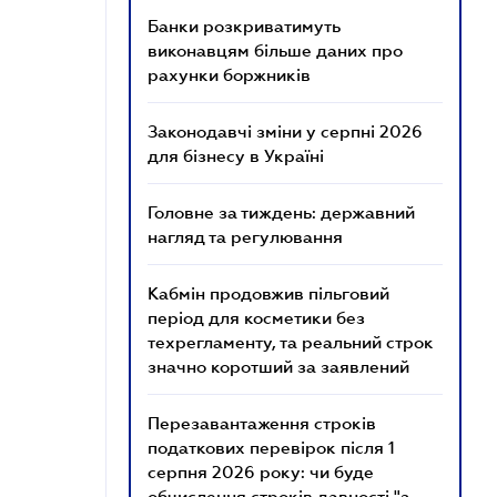
Банки розкриватимуть
виконавцям більше даних про
рахунки боржників
Законодавчі зміни у серпні 2026
для бізнесу в Україні
Головне за тиждень: державний
нагляд та регулювання
Кабмін продовжив пільговий
період для косметики без
техрегламенту, та реальний строк
значно коротший за заявлений
Перезавантаження строків
податкових перевірок після 1
серпня 2026 року: чи буде
обчислення строків давності "з