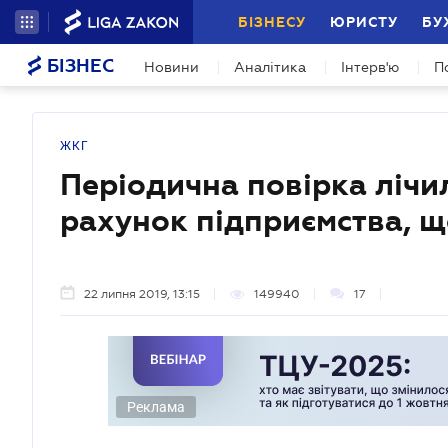
БІЗНЕСУ
ЮРИСТУ
БУ
БІЗНЕС
Новини
Аналітика
Інтерв'ю
П
ЖКГ
Періодична повірка лічи
рахунок підприємства, щ
22 липня 2019, 13:15
149940
17
Реклама