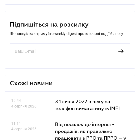
Підпишіться на розсилку
Щопонеділка отримуйте weekly-digest про ключові події бізнесу
Схожі новини
15.44
З 1 січня 2027 в чеку за
4 серпня 2026
телефон вимагатимуть IMEI
11.11
Від посилок до інтернет-
4 серпня 2026
продажів: як правильно
працювати з РРО та ПРРО – у