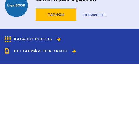
ТАРИФИ
ДЕТАЛЬНІШЕ
КАТАЛОГ РІШЕНЬ
ВСІ ТАРИФИ ЛІГА:ЗАКОН
Співробітництво
Агенти
Дилери
Політика конфіденційності
Умови використання сайту
Реклама
Блог
Новини компанії