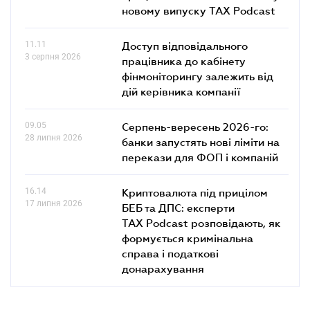
новому випуску TAX Podcast
11.11
Доступ відповідального
3 серпня 2026
працівника до кабінету
фінмоніторингу залежить від
дій керівника компанії
09.05
Серпень-вересень 2026-го:
28 липня 2026
банки запустять нові ліміти на
перекази для ФОП і компаній
16.14
Криптовалюта під прицілом
17 липня 2026
БЕБ та ДПС: експерти
TAX Podcast розповідають, як
формується кримінальна
справа і податкові
донарахування