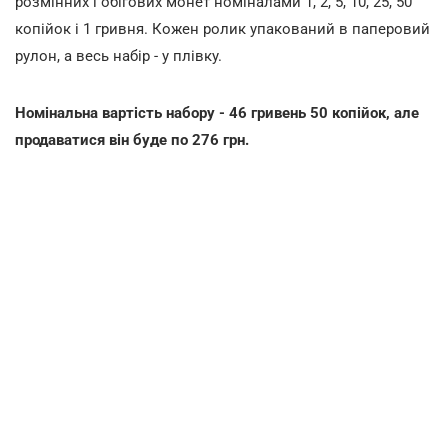
розмінних і обігових монет номіналами 1, 2, 5, 10, 25, 50
копійок і 1 гривня. Кожен ролик упакований в паперовий
рулон, а весь набір - у плівку.
Номінальна вартість набору - 46 гривень 50 копійок, але
продаватися він буде по 276 грн.