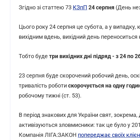
Згідно зі статтею 73
КЗпП
24 серпня
(День нез
Цього року 24 серпня це субота, а у випадку,
вихідним вдень, вихідний день переноситься н
Тобто буде
три вихідних дні підряд - з 24 по 2
23 серпня буде скорочений робочий день, оск
тривалість роботи
скорочується на одну годи
робочому тижні (ст. 53).
В період знакових для України свят, зокрема, 
активізуються зловмисники: так це було у 2017 
Компанія ЛІГА:ЗАКОН
попереджає своїх клієн