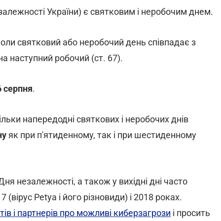
алежності України) є святковим і неробочим днем.
 коли святковий або неробочий день співпадає з
а наступний робочий (ст. 67).
6 серпня
.
ільки напередодні святкових і неробочих днів
ну
як при п'ятиденному, так і при шестиденному
Дня незалежності, а також у вихідні дні часто
(вірус Petya і його різновиди) і 2018 роках.
тів і партнерів про можливі киберзагрози
і просить