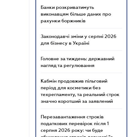
Банки розкриватимуть
виконавцям більше даних про
рахунки боржників
Законодавчі зміни у серпні 2026
для бізнесу в Україні
Головне за тиждень: державний
нагляд та регулювання
Кабмін продовжив пільговий
період для косметики без
техрегламенту, та реальний строк
значно коротший за заявлений
Перезавантаження строків
податкових перевірок після 1
серпня 2026 року: чи буде
обчислення строків давності "з