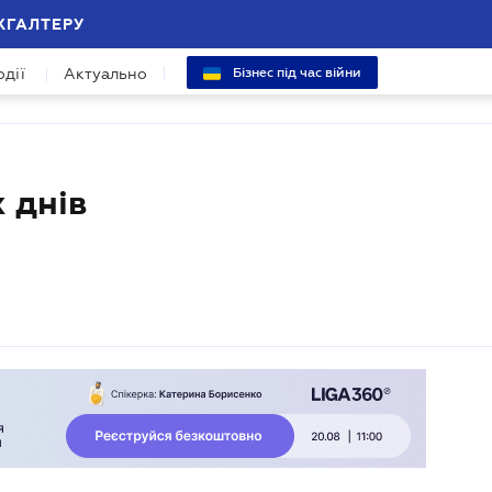
ХГАЛТЕРУ
одії
Актуально
Бізнес під час війни
х днів