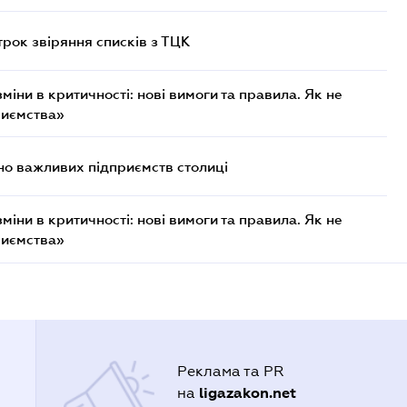
трок звіряння списків з ТЦК
міни в критичності: нові вимоги та правила. Як не
риємства»
о важливих підприємств столиці
міни в критичності: нові вимоги та правила. Як не
риємства»
Реклама та PR
ligazakon.net
на