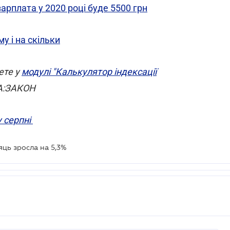
арплата у 2020 році буде 5500 грн
у і на скільки
ете у
модулі "Калькулятор індексації
ГА:ЗАКОН
у серпні
яць зросла на 5,3%