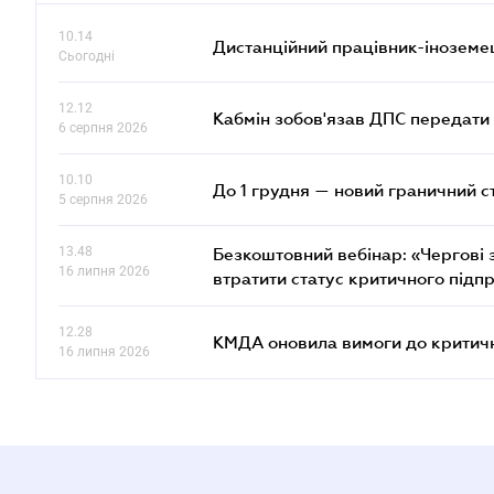
10.14
Дистанційний працівник-іноземе
Сьогодні
12.12
Кабмін зобов'язав ДПС передати 
6 серпня 2026
10.10
До 1 грудня — новий граничний с
5 серпня 2026
13.48
Безкоштовний вебінар: «Чергові з
16 липня 2026
втратити статус критичного підп
12.28
КМДА оновила вимоги до критичн
16 липня 2026