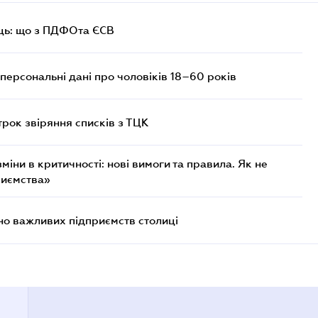
ць: що з ПДФОта ЄСВ
персональні дані про чоловіків 18–60 років
трок звіряння списків з ТЦК
міни в критичності: нові вимоги та правила. Як не
риємства»
о важливих підприємств столиці