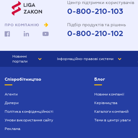
Центр підтримки користувачів
0-800-210-103
Підбір продуктів та рішень
ПРО КОМПАНІЮ
0-800-210-102
Новинні
Інформаційно-правові системи
портали
ЮРЛІГА
Право України
Співробітництво
Блог
БІЗНЕС
ГРАНД
БУХГАЛТЕР.ua
ПРАЙМ
Агенти
Новини компанії
Дилери
Керівництва
БУХГАЛТЕР ПРОФ
Політика конфіденційності
Каталоги компаній
ЮРИСТ ПРОФ
Умови використання сайту
Теми в центрі уваги
ЮРИСТ
Реклама
ПІДПРИЄМЕЦЬ