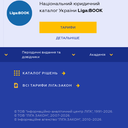
Національний юридичний
Liga:BOOK
каталог України
ТАРИФИ
ДЕТАЛЬНІШЕ
Періодичні видання та
Академія
довідники
ЮРИСТ&ЗАКОН
АКАДЕМІЯ ЛІГА:ЗАКОН
КАТАЛОГ РІШЕНЬ
БУХГАЛТЕР&ЗАКОН
ВСІ ТАРИФИ ЛІГА:ЗАКОН
ВІСНИК МСФЗ
ІНТЕРБУХ
ОСОБИСТИЙ ЕКСПЕРТ
©
ТОВ "інформаційно-аналітичний центр ЛІГА", 1991-2026.
©
ТОВ "ЛІГА ЗАКОН", 2007-2026.
©
Інформаційне агенство "ЛІГА:ЗАКОН", 2010-2026.