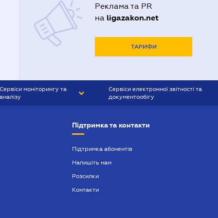
Реклама та PR
ligazakon.net
на
ТАРИФИ
Сервіси моніторингу та
Сервіси електронної звітності та
аналізу
документообігу
CONTR AGENT
Liga:REPORT
Підтримка та контакти
SMS-МАЯК
VERDICTUM
Підтримка абонентів
Напишіть нам
SEMANTRUM
Розсилки
SMS-МАЯК ІПОТЕКА
Контакти