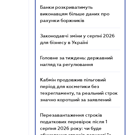
Банки розкриватимуть
виконавцям більше даних про
рахунки боржників
Законодавчі зміни у серпні 2026
для бізнесу в Україні
Головне за тиждень: державний
нагляд та регулювання
Кабмін продовжив пільговий
період для косметики без
техрегламенту, та реальний строк
значно коротший за заявлений
Перезавантаження строків
податкових перевірок після 1
серпня 2026 року: чи буде
обчислення строків давності "з