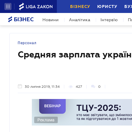
БІЗНЕСУ
ЮРИСТУ
БУ
БІЗНЕС
Новини
Аналітика
Інтерв'ю
П
Персонал
Cредняя зарплата українц
30 липня 2019, 11:34
427
0
Реклама