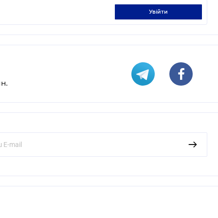
увійти
н.