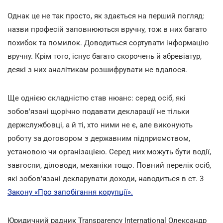
Однак це не так просто, як здається на перший погляд:
назви професій заповнюються вручну, тож в них багато
похибок та помилок. Доводиться сортувати інформацію
вручну. Крім того, існує багато скорочень й абревіатур,
деякі з них аналітикам розшифрувати не вдалося.
Ще однією складністю став нюанс: серед осіб, які
зобов'язані щорічно подавати декларації не тільки
держслужбовці, а й ті, хто ними не є, але виконують
роботу за договором з державним підприємством,
установою чи організацією. Серед них можуть бути водії,
завгоспи, діловоди, механіки тощо. Повний перелік осіб,
які зобов'язані декларувати доходи, наводиться в ст. 3
Закону «Про запобігання корупції».
Юридичний радник Transparency International Олександр