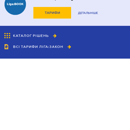
ТАРИФИ
ДЕТАЛЬНІШЕ
КАТАЛОГ РІШЕНЬ
ВСІ ТАРИФИ ЛІГА:ЗАКОН
Співробітництво
Агенти
Дилери
Політика конфіденційності
Умови використання сайту
Реклама
Блог
Новини компанії