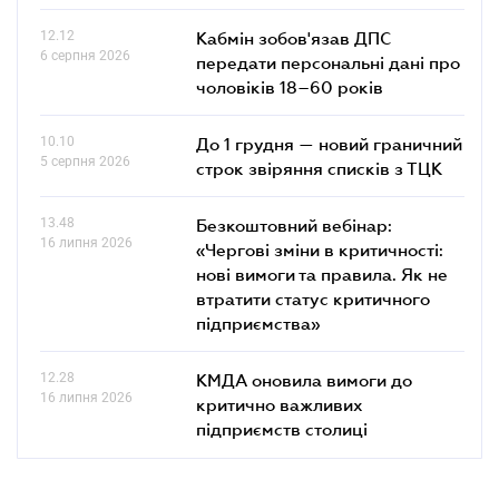
12.12
Кабмін зобов'язав ДПС
6 серпня 2026
передати персональні дані про
чоловіків 18–60 років
10.10
До 1 грудня — новий граничний
5 серпня 2026
строк звіряння списків з ТЦК
13.48
Безкоштовний вебінар:
16 липня 2026
«Чергові зміни в критичності:
нові вимоги та правила. Як не
втратити статус критичного
підприємства»
12.28
КМДА оновила вимоги до
16 липня 2026
критично важливих
підприємств столиці