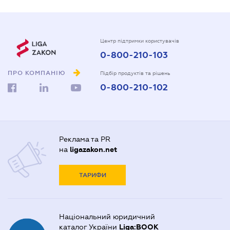
Центр підтримки користувачів
0-800-210-103
ПРО КОМПАНІЮ
Підбір продуктів та рішень
0-800-210-102
Реклама та PR
на
ligazakon.net
ТАРИФИ
Національний юридичний
каталог України
Liga:BOOK