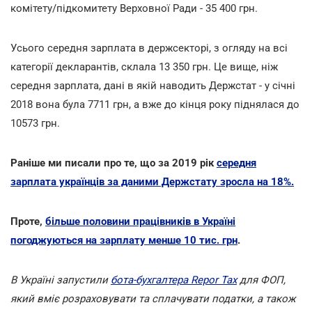
комітету/підкомитету Верховної Ради - 35 400 грн.
Усього середня зарплата в держсекторі, з огляду на всі
категорії декларантів, склала 13 350 грн. Це вище, ніж
середня зарплата, дані в якій наводить Держстат - у січні
2018 вона була 7711 грн, а вже до кінця року піднялася до
10573 грн.
Раніше ми писали про те, що за 2019 рік
середня
зарплата українців за даними Держстату зросла на 18%.
Проте,
більше половини працівників в Україні
погоджуються на зарплату менше 10 тис. грн
.
В Україні запустили
бота-бухгалтера Repor Tax
для ФОП,
який вміє розраховувати та сплачувати податки, а також