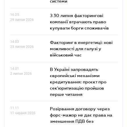
системи
16.25
З 30 липня факторингові
29 липня 2026
компанії втрачають право
купувати борги споживачів
14.03
Факторинг в енергетиці: нові
23 липня 2026
можливості для галузі у
військовий час
14.01
В Україні запровадять
2 липня 2026
європейські механізми
кредитування: проєкт про
сек'юритизацію пройшов
перше читання
11.11
Розірвання договору через
11 червня 2026
форс-мажор не дає права на
зменшення ПДВ без