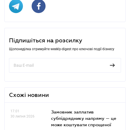
Підпишіться на розсилку
Щопонеділка отримуйте weekly-digest про ключові події бізнесу
Схожі новини
17.01
Замовник заплатив
30 липня 2026
субпідряднику напряму — це
може коштувати спрощеної