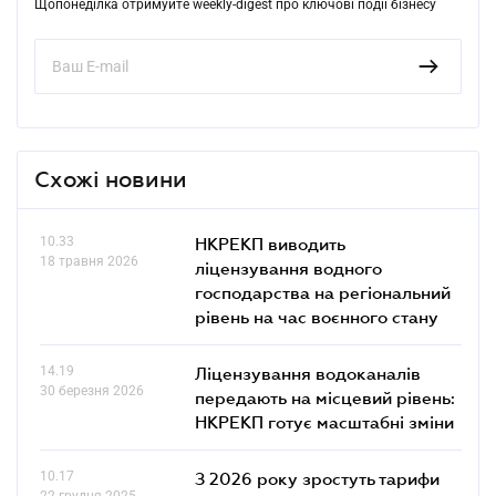
Щопонеділка отримуйте weekly-digest про ключові події бізнесу
Схожі новини
10.33
НКРЕКП виводить
18 травня 2026
ліцензування водного
господарства на регіональний
рівень на час воєнного стану
14.19
Ліцензування водоканалів
30 березня 2026
передають на місцевий рівень:
НКРЕКП готує масштабні зміни
10.17
З 2026 року зростуть тарифи
22 грудня 2025