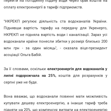
перейти на погодинну подачу води через брак коштів на
оплату електроенергії в тарифі підприємств.
"НКРЕКП регулює діяльність ста водоканалів України.
Піднявши вартість тарифу на передачу для Укренерго,
НКРЕКП не підняла вартість води і каналізації. Зараз усі
водоканали країни понесли збитки у розмірі близько 200
млн грн - за один місяць", - сказала віце-президент
асоціації Ольга Бабій.
За її словами, оскільки
електроенергія для водоканалів у
липні подорожчала на 25%
, коштів для розрахунків у
серпні уже не буде.
Вона вважає, що водоканали повинні мати можливість
купувати дешеву електроенергію, а інакше тариф треба
підняти на 20%, що компенсує витрати на електроенергію