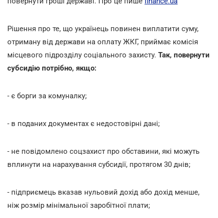
повернути гроші державі. Про це пише
finance.ua
Рішення про те, що українець повинен виплатити суму,
отриману від держави на оплату ЖКГ, приймає комісія
місцевого підрозділу соціального захисту.
Так, повернути
субсидію потрібно, якщо:
- є борги за комуналку;
- в поданих документах є недостовірні дані;
- не повідомлено соцзахист про обставини, які можуть
вплинути на нарахування субсидії, протягом 30 днів;
- підприємець вказав нульовий дохід або дохід менше,
ніж розмір мінімальної заробітної плати;