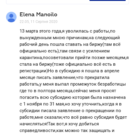
Elena Manoilo
22.05, 11 Серпня 2020
13 марта этого года,я уволилась с работы,по
вынужденным мною причинам,на следующий
рабочий день пошла ставать на биржу(там всё
официально есть),там связи с усилением
карантина,посоветовали прийти позже месяцем,я
стала на биржу(тоже официально всё есть в
регистрации)Но в субсидию я пошла в апреле
месяце писать заявление,что прекратила
работать,у меня выпал промежуток безработицы
где то в полтора месяца,сейчас меня просят
погасить всю субсидию которая была назначена
с 1 ноября по 31 мая,но хочу уточнить,когда я в
субсидии писала заявление о прекращении по
работе,мне сказали,что всё равно субсидия будет
начисляться!Так вот,я хочу добиться
справедливости,как можно так защищать и