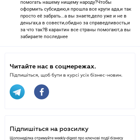
помогать нашему нищему народу?Чтобы
оформить субсидию,я прошла все круги ада,и так
просто её забрать...а вы знаете,дело уже и не в
деньгах,а в совести,обидно за справедливость,и
за что так?В карантин все страны помогают,а вы
забираете последнее
Читайте нас в соцмережах.
Підпишіться, щоб бути в курсі усіх бізнес-новин.
Підпишіться на розсилку
Щопонеділка отримуйте weekly-digest про ключові події бізнесу