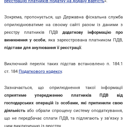
реєстрацію платників податку на додану вартість
».
Зокрема, пропонується, що Державна фіскальна служба
оприлюднюватиме на своєму сайті разом із даними з
реєстру платників ПДВ
додаткову інформацію про
виникнення у особи
, яка зареєстрована платником ПДВ,
підстави для анулювання її реєстрації
.
Виключний перелік таких підстав встановлено п. 184.1
ст. 184
Податкового кодексу
.
Зазначається, що оприлюднення такої інформації
сприятиме упередженню платників ПДВ від
господарських операцій із особами, які припинили свою
діяльність
або обрали спрощену систему оподаткування,
що не передбачає сплати ПДВ, та підлягають у зв'язку з
цим виключенню із реєстру.