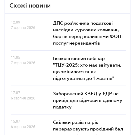
Схожі новини
12.09
ДПС роз'яснила податкові
7 серпня 2026
наслідки курсових коливань,
боргів перед колишніми ФОП і
послуг нерезидентів
11.05
Безкоштовний вебінар
7 серпня 2026
"ТЦУ-2025: хто має звітувати,
що змінилося та як
підготуватися до 1 жовтня"
17.07
Заборонений КВЕД у ЄДР не
6 серпня 2026
привід для відмови в єдиному
податку
15.07
Скільки разів на рік
6 серпня 2026
перераховують прохідний бал