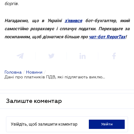
боргів.
Нагадаємо, що в Україні
з'явився
бот-бухгалтер, який
самостійно розраховує і сплачує податки. Переходьте за
посиланням, щоб дізнатися більше про
чат-бот ReporTax
!
Головна
/
Новини
/
Дані про платників ПДВ, які підлягають виключенню з реєстру, можуть з’явитись на сайті ДФС
Залиште коментар
Увійдіть, щоб залишити коментар
увійти