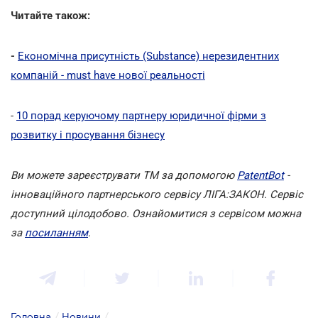
Читайте також:
-
Економічна присутність (Substance) нерезидентних
компаній - must have нової реальності
-
10 порад керуючому партнеру юридичної фірми з
розвитку і просування бізнесу
Ви можете зареєструвати ТМ за допомогою
PatentBot
-
інноваційного партнерського сервісу ЛІГА:ЗАКОН. Сервіс
доступний цілодобово. Ознайомитися з сервісом можна
за
посиланням
.
Головна
/
Новини
/