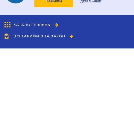
ТАРИФИ
ДЕТАЛЬНІШЕ
КАТАЛОГ РІШЕНЬ
ВСІ ТАРИФИ ЛІГА:ЗАКОН
Співробітництво
Агенти
Дилери
Політика конфіденційності
Умови використання сайту
Реклама
Блог
Новини компанії
Керівництва