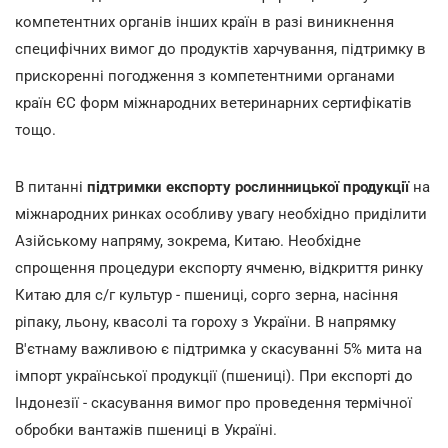
компетентних органів інших країн в разі виникнення
специфічних вимог до продуктів харчування, підтримку в
прискоренні погодження з компетентними органами
країн ЄС форм міжнародних ветеринарних сертифікатів
тощо.
В питанні
підтримки експорту рослинницької продукції
на
міжнародних ринках особливу увагу необхідно приділити
Азійському напряму, зокрема, Китаю. Необхідне
спрощення процедури експорту ячменю, відкриття ринку
Китаю для с/г культур - пшениці, сорго зерна, насіння
ріпаку, льону, квасолі та гороху з України. В напрямку
В'єтнаму важливою є підтримка у скасуванні 5% мита на
імпорт української продукції (пшениці). При експорті до
Індонезії - скасування вимог про проведення термічної
обробки вантажів пшениці в Україні.