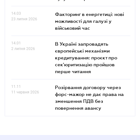
14.03
Факторинг в енергетиці: нові
23 липня 2026
можливості для галузі у
військовий час
14.01
В Україні запровадять
2 липня 2026
європейські механізми
кредитування: проєкт про
сек'юритизацію пройшов
перше читання
11.11
Розірвання договору через
11 червня 2026
форс-мажор не дає права на
зменшення ПДВ без
повернення авансу