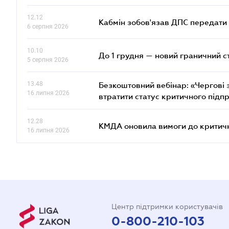
12.12
Кабмін зобов'язав ДПС передати 
6 серпня 2026
10.10
До 1 грудня — новий граничний с
5 серпня 2026
13.48
Безкоштовний вебінар: «Чергові з
16 липня 2026
втратити статус критичного підп
12.28
КМДА оновила вимоги до критичн
16 липня 2026
Центр підтримки користувачів
0-800-210-103