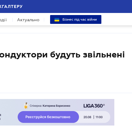
ХГАЛТЕРУ
одії
Актуально
Бізнес під час війни
 кондуктори будуть звільнені