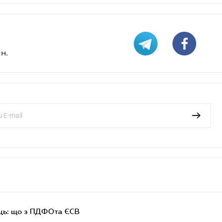
н.
ць: що з ПДФОта ЄСВ