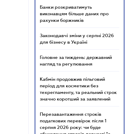
Банки розкриватимуть
виконавцям більше даних про
рахунки боржників
Законодавчі зміни у серпні 2026
для бізнесу в Україні
Головне за тиждень: державний
нагляд та регулювання
Кабмін продовжив пільговий
період для косметики без
техрегламенту, та реальний строк
значно коротший за заявлений
Перезавантаження строків
податкових перевірок після 1
серпня 2026 року: чи буде
обчислення строків давності "з