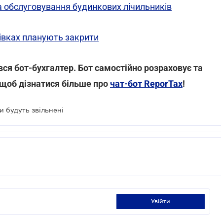
а обслуговування будинкових лічильників
хівках планують закрити
вився бот-бухгалтер. Бот самостійно розраховує та
 щоб дізнатися більше про
чат-бот ReporTax
!
и будуть звільнені
увійти