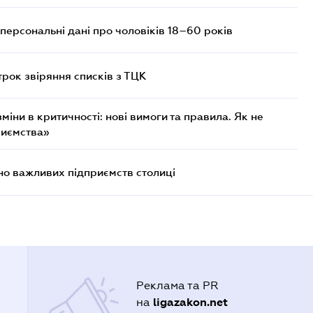
персональні дані про чоловіків 18–60 років
трок звіряння списків з ТЦК
міни в критичності: нові вимоги та правила. Як не
риємства»
о важливих підприємств столиці
Реклама та PR
ligazakon.net
на