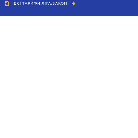
ВСІ ТАРИФИ ЛІГА:ЗАКОН
Співробітництво
Агенти
Дилери
Політика конфіденційності
Умови використання сайту
Реклама
Блог
Новини компанії
Керівництва
Каталоги компаній
Теми в центрі уваги
Підтримка та контакти