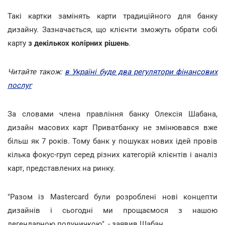
Такі картки замінять карти традиційного для банку
дизайну. Зазначається, що клієнти зможуть обрати собі
карту
з декількох колірних рішень
.
Читайте також:
в Україні буде два регулятори фінансових
послуг
За словами члена правління банку Олексія Шабана,
дизайн масових карт Приватбанку не змінювався вже
більш як 7 років. Тому банк у пошуках нових ідей провів
кілька фокус-груп серед різних категорій клієнтів і аналіз
карт, представлених на ринку.
"Разом із Mastercard були розроблені нові концепти
дизайнів і сьогодні ми прощаємося з нашою
легендарною полуничкою", - заявив Шабан.