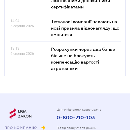
лімітованими депозитними
сертифікатами
14.04
Тютюнові компанії чекають на
6 серпня 2026
нові правила відеонагляду: що
зміниться
13.13
Розрахунки через два банки
6 серпня 2026
більше не блокують
компенсацію вартості
агротехніки
Центр підтримки користувачів
0-800-210-103
ПРО КОМПАНІЮ
Підбір продуктів та рішень