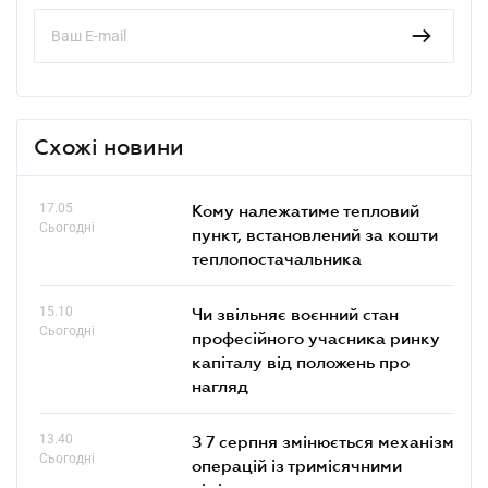
Схожі новини
17.05
Кому належатиме тепловий
Сьогодні
пункт, встановлений за кошти
теплопостачальника
15.10
Чи звільняє воєнний стан
Сьогодні
професійного учасника ринку
капіталу від положень про
нагляд
13.40
З 7 серпня змінюється механізм
Сьогодні
операцій із тримісячними