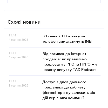
Схожі новини
15.44
З 1 січня 2027 в чеку за
4 серпня 2026
телефон вимагатимуть IMEI
11.11
Від посилок до інтернет-
4 серпня 2026
продажів: як правильно
працювати з РРО та ПРРО – у
новому випуску TAX Podcast
11.11
Доступ відповідального
3 серпня 2026
працівника до кабінету
фінмоніторингу залежить від
дій керівника компанії