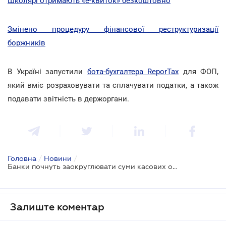
Школярі отримають «е-квиток» безкоштовно
Змінено процедуру фінансової реструктуризації
боржників
В Україні запустили
бота-бухгалтера ReporTax
для ФОП,
який вміє розраховувати та сплачувати податки, а також
подавати звітність в держоргани.
Головна
/
Новини
/
Банки почнуть заокруглювати суми касових операцій
Залиште коментар