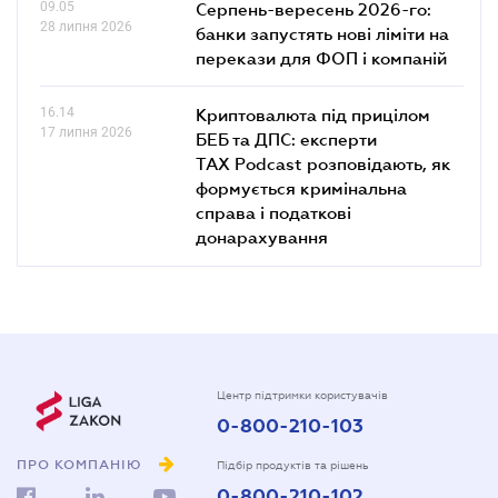
09.05
Серпень-вересень 2026-го:
28 липня 2026
банки запустять нові ліміти на
перекази для ФОП і компаній
16.14
Криптовалюта під прицілом
17 липня 2026
БЕБ та ДПС: експерти
TAX Podcast розповідають, як
формується кримінальна
справа і податкові
донарахування
Центр підтримки користувачів
0-800-210-103
ПРО КОМПАНІЮ
Підбір продуктів та рішень
0-800-210-102