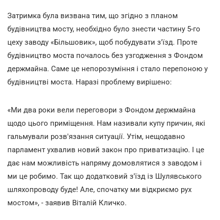
Затримка була визвана тим, що згідно з планом
будівництва мосту, необхідно було знести частину 5-го
цеху заводу «Більшовик», щоб побудувати з'їзд. Проте
будівництво моста почалось без узгодження з Фондом
держмайна. Саме це непорозуміння і стало перепоною у
будівництві моста. Наразі проблему вирішено:
«Ми два роки вели переговори з Фондом держмайна
щодо цього приміщення. Нам називали купу причин, які
гальмували розв'язання ситуації. Утім, нещодавно
парламент ухвалив новий закон про приватизацію. І це
дає нам можливість напряму домовлятися з заводом і
ми це робимо. Так що додатковий з'їзд із Шулявського
шляхопроводу буде! Але, спочатку ми відкриємо рух
мостом», - заявив Віталій Кличко.