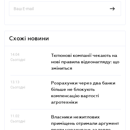
Схожі новини
14.04
Тютюнові компанії чекають на
Сьогодні
нові правила відеонагляду: що
зміниться
13.13
Розрахунки через два банки
Сьогодні
більше не блокують
компенсацію вартості
агротехніки
11.02
Власники нежитлових
Сьогодні
приміщень отримали аргумент
проти нарахувань за тепло