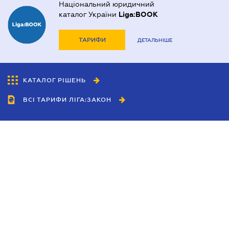
Національний юридичний
каталог України
Liga:BOOK
ТАРИФИ
ДЕТАЛЬНІШЕ
КАТАЛОГ РІШЕНЬ
ВСІ ТАРИФИ ЛІГА:ЗАКОН
Співробітництво
Агенти
Дилери
Політика конфіденційності
Умови використання сайту
Реклама
Блог