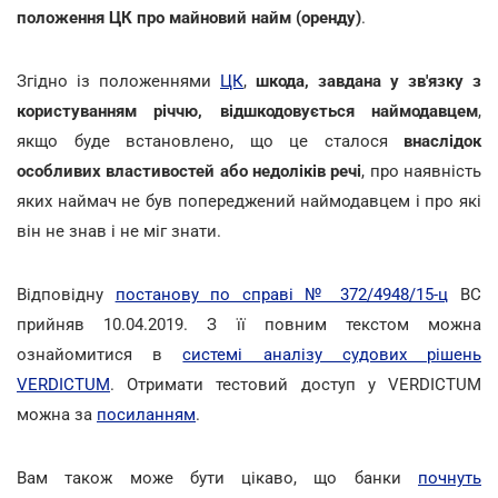
положення ЦК про майновий найм (оренду)
.
Згідно із положеннями
ЦК
,
шкода, завдана у зв'язку з
користуванням річчю, відшкодовується наймодавцем
,
якщо буде встановлено, що це сталося
внаслідок
особливих властивостей або недоліків речі
, про наявність
яких наймач не був попереджений наймодавцем і про які
він не знав і не міг знати.
Відповідну
постанову по справі № 372/4948/15-ц
ВС
прийняв 10.04.2019. З її повним текстом можна
ознайомитися в
системі аналізу судових рішень
VERDICTUM
. Отримати тестовий доступ у VERDICTUM
можна за
посиланням
.
Вам також може бути цікаво, що банки
почнуть