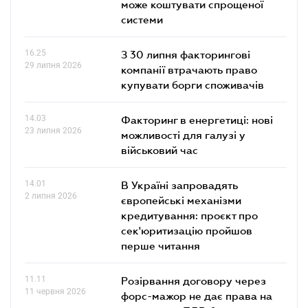
може коштувати спрощеної
системи
16.25
З 30 липня факторингові
29 липня 2026
компанії втрачають право
купувати борги споживачів
14.03
Факторинг в енергетиці: нові
23 липня 2026
можливості для галузі у
військовий час
14.01
В Україні запровадять
2 липня 2026
європейські механізми
кредитування: проєкт про
сек'юритизацію пройшов
перше читання
11.11
Розірвання договору через
11 червня 2026
форс-мажор не дає права на