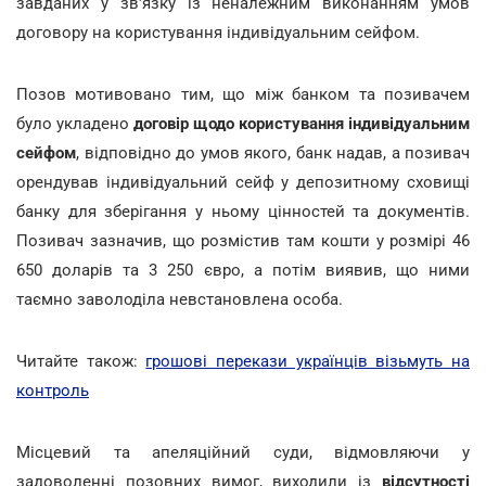
завданих у зв'язку із неналежним виконанням умов
договору на користування індивідуальним сейфом.
Позов мотивовано тим, що між банком та позивачем
було укладено
договір щодо користування індивідуальним
сейфом
, відповідно до умов якого, банк надав, а позивач
орендував індивідуальний сейф у депозитному сховищі
банку для зберігання у ньому цінностей та документів.
Позивач зазначив, що розмістив там кошти у розмірі 46
650 доларів та 3 250 євро, а потім виявив, що ними
таємно заволоділа невстановлена особа.
Читайте також:
грошові перекази українців візьмуть на
контроль
Місцевий та апеляційний суди, відмовляючи у
задоволенні позовних вимог, виходили із
відсутності