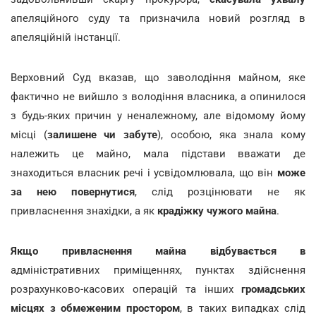
апеляційного суду та призначила новий розгляд в
апеляційній інстанції.
Верховний Суд вказав, що заволодіння майном, яке
фактично не вийшло з володіння власника, а опинилося
з будь-яких причин у неналежному, але відомому йому
місці (
залишене чи забуте
), особою, яка знала кому
належить це майно, мала підстави вважати де
знаходиться власник речі і усвідомлювала, що він
може
за нею повернутися
, слід розцінювати не як
привласнення знахідки, а як
крадіжку чужого майна
.
Якщо привласнення майна відбувається в
адміністративних приміщеннях, пунктах здійснення
розрахунково-касових операцій та інших
громадських
місцях з обмеженим простором
, в таких випадках слід