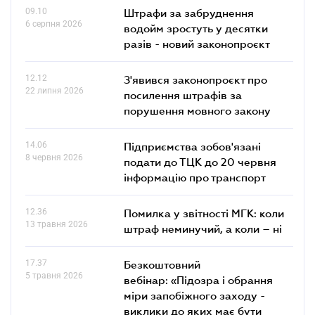
09.10
Штрафи за забруднення
6 серпня 2026
водойм зростуть у десятки
разів - новий законопроєкт
12.12
З'явився законопроєкт про
22 липня 2026
посилення штрафів за
порушення мовного закону
14.06
Підприємства зобов'язані
8 червня 2026
подати до ТЦК до 20 червня
інформацію про транспорт
12.36
Помилка у звітності МГК: коли
13 травня 2026
штраф неминучий, а коли – ні
17.37
Безкоштовний
5 травня 2026
вебінар: «Підозра і обрання
міри запобіжного заходу -
виклики до яких має бути