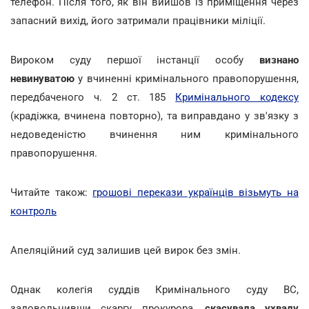
телефон. Після того, як він вийшов із приміщення через
запасний вихід, його затримали працівники міліції.
Вироком суду першої інстанції особу
визнано
невинуватою
у вчиненні кримінального правопорушення,
передбаченого ч. 2 ст. 185
Кримінального кодексу
(крадіжка, вчинена повторно), та виправдано у зв'язку з
недоведеністю вчинення ним кримінального
правопорушення.
Читайте також:
грошові перекази українців візьмуть на
контроль
Апеляційний суд залишив цей вирок без змін.
Однак колегія суддів Кримінального суду ВС,
задовольнивши скаргу прокурора,
скасувала ухвалу