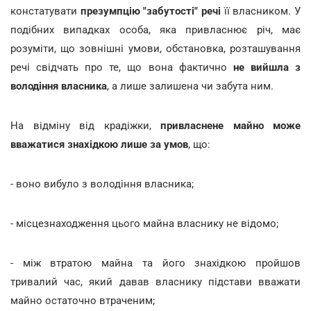
констатувати
презумпцію "забутості" речі
її власником. У
подібних випадках особа, яка привласнює річ, має
розуміти, що зовнішні умови, обстановка, розташування
речі свідчать про те, що вона фактично
не вийшла з
володіння власника
, а лише залишена чи забута ним.
На відміну від крадіжки,
привласнене майно може
вважатися знахідкою лише за умов
, що:
- воно вибуло з володіння власника;
- місцезнаходження цього майна власнику не відомо;
- між втратою майна та його знахідкою пройшов
тривалий час, який давав власнику підстави вважати
майно остаточно втраченим;