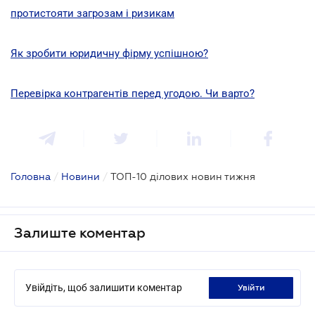
протистояти загрозам і ризикам
Як зробити юридичну фірму успішною?
Перевірка контрагентів перед угодою. Чи варто?
Головна
/
Новини
/
ТОП-10 ділових новин тижня
Залиште коментар
Увійдіть, щоб залишити коментар
увійти