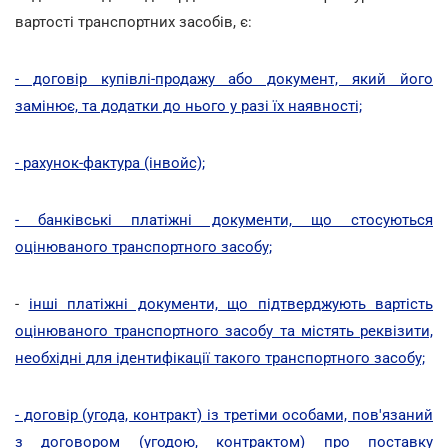
вартості транспортних засобів, є:
- договір купівлі-продажу або документ, який його
замінює, та додатки до нього у разі їх наявності;
- рахунок-фактура (інвойс);
- банківські платіжні документи, що стосуються
оцінюваного транспортного засобу;
-
інші платіжні документи, що підтверджують вартість
оцінюваного транспортного засобу та містять реквізити,
необхідні для ідентифікації такого транспортного засобу;
- договір (угода, контракт) із третіми особами, пов'язаний
з договором (угодою, контрактом) про поставку