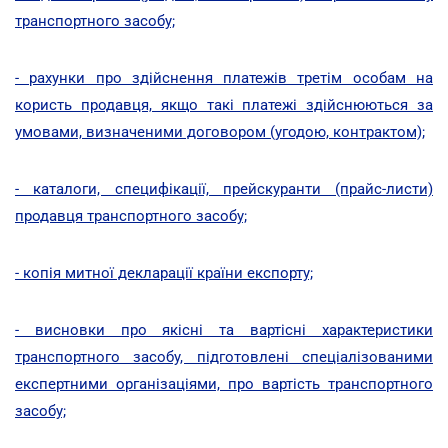
транспортного засобу;
- рахунки про здійснення платежів третім особам на
користь продавця, якщо такі платежі здійснюються за
умовами, визначеними договором (угодою, контрактом);
- каталоги, специфікації, прейскуранти (прайс-листи)
продавця транспортного засобу;
- копія митної декларації країни експорту;
- висновки про якісні та вартісні характеристики
транспортного засобу, підготовлені спеціалізованими
експертними організаціями, про вартість транспортного
засобу;