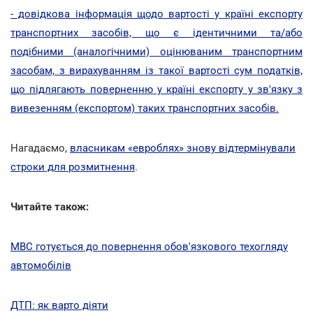
- довідкова інформація щодо вартості у країні експорту
транспортних засобів, що є ідентичними та/або
подібними (аналогічними) оцінюваним транспортним
засобам, з вирахуванням із такої вартості сум податків,
що підлягають поверненню у країні експорту у зв'язку з
вивезенням (експортом) таких транспортних засобів.
Нагадаємо,
власникам «евроблях» знову відтермінували
строки для розмитнення
.
Читайте також:
МВС готується до повернення обов'язкового техогляду
автомобілів
ДТП: як варто діяти