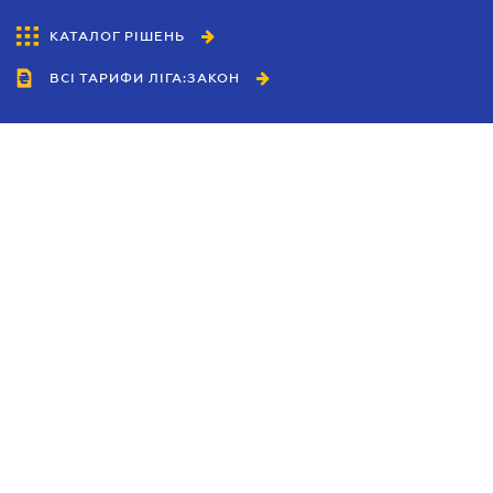
КАТАЛОГ РІШЕНЬ
ВСІ ТАРИФИ ЛІГА:ЗАКОН
Співробітництво
Агенти
Дилери
Політика конфіденційності
Умови використання сайту
Реклама
Блог
Новини компанії
Керівництва
Каталоги компаній
Теми в центрі уваги