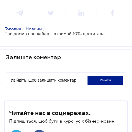
Головна
/
Новини
/
Повідомив про хабар - отримай 10%, діджиталізация будівництва та очищення ринку від контрафакту: що сьогодні розглянуть в Раді
Залиште коментар
Увійдіть, щоб залишити коментар
увійти
Читайте нас в соцмережах.
Підпишіться, щоб бути в курсі усіх бізнес-новин.