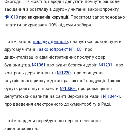
Сьогодні, 17 жовтня, народні депутати почнуть ранкове
засідання з розгляду в другому читанні законопроекту
№1010
про викривачів корупції
. Проектом запропоновано
платити викривачам
10%
від суми хабаря.
Потім, згідно
порядку денного
, планується розглянути в
другому читанні
законопроект № 1081
про
диджиталізацію адміністративних послуг у сфері
будівництва,
№1061
про аудит безпеки доріг,
№1231
- про
контроль держвиплат та
№1230
- про очищення
внутрішнього ринку від контрафактної продукції. Також
будуть розглянуті проекти
№1036-1
про розміщення
депутатських запитів на сайті Верховної Ради і
№1044-1
,
про введення електронного документообігу в Раді.
Потім нардепи перейдуть до першого читання
законопроектів: