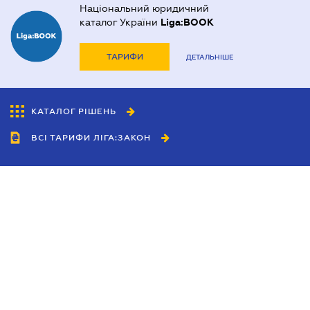
Національний юридичний
каталог України
Liga:BOOK
ТАРИФИ
ДЕТАЛЬНІШЕ
КАТАЛОГ РІШЕНЬ
ВСІ ТАРИФИ ЛІГА:ЗАКОН
Співробітництво
Агенти
Дилери
Політика конфіденційності
Умови використання сайту
Реклама
Блог