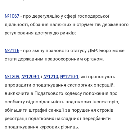
№1067
- про дерегуляцію у сфері господарської
діяльності, обрання належних інструментів державного
регулювання доступу до ринків;
№2116
- про зміну правового статусу ДБР
:
Бюро може
стати державним правоохоронним органом.
№1209
,
№1209-1
і
№1210
,
№1210-1
, які пропонують
впровадити оподаткування експортних операцій,
виключити з Податкового кодексу положення про
особисту відповідальність податкових інспекторів,
збільшити штрафні санкції за порушення строків
реєстрації податкових накладних і передбачити
оподаткування курсових різниць.