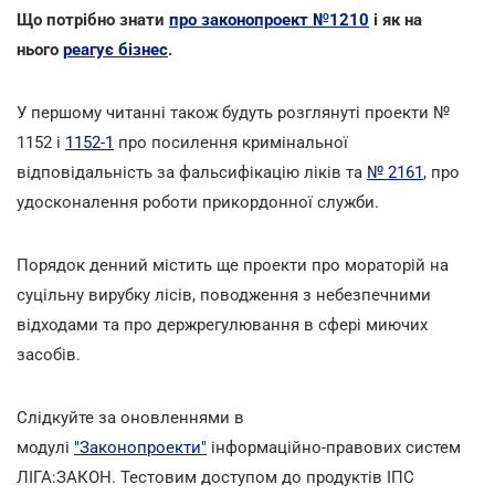
Що потрібно знати
про законопроект №1210
і як на
нього
реагує бізнес
.
У першому читанні також будуть розглянуті проекти №
1152 і
1152-1
про посилення кримінальної
відповідальність за фальсифікацію ліків та
№ 2161
, про
удосконалення роботи прикордонної служби.
Порядок денний містить ще проекти про мораторій на
суцільну вирубку лісів, поводження з небезпечними
відходами та про держрегулювання в сфері миючих
засобів.
Слідкуйте за оновленнями в
модулі
"Законопроекти"
інформаційно-правових систем
ЛІГА:ЗАКОН. Тестовим доступом до продуктів ІПС