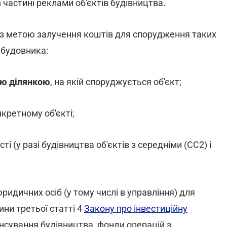
 частині реклами об'єктів будівництва.
з метою залучення коштів для спорудження таких
забудовника:
ою ділянкою
, на якій споруджується об'єкт;
кретному об'єкті;
і (у разі будівництва об'єктів з середніми (СС2) і
ридичних осіб (у тому числі в управління) для
ини третьої статті 4
Закону про інвестиційну
нсування будівництва, фонди операцій з