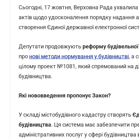
Сьогодні, 17 жовтня, Верховна Рада ухвалила
актів щодо удосконалення порядку надання ад
створення Єдиної державної електронної сист
Депутати продовжують
реформу будівельної 
про
нові методи нормування у будівництві
, а
цілому проект №1081, який спрямований на ді
будівництва.
Які нововведення пропонує Закон?
У складі містобудівного кадастру створять
Єд
будівництва
. Ця система має забезпечити пр
адміністративних послуг у сфері будівництва