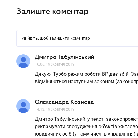
Залиште коментар
Увійдіть, щоб залишити коментар
Дмитро Табулінський
16.06, 19 Жовтня 2019
Дякую! Турбо режим роботи ВР дає збій. За
відміняються наступним законом (законопр
Олександра Кознова
14.12, 19 Жовтня 2019
Дмитро Табулінський, у тексті законопроек
рекламувати спорудження об'єктів житловог
юридичних осіб (у тому числі в управління)