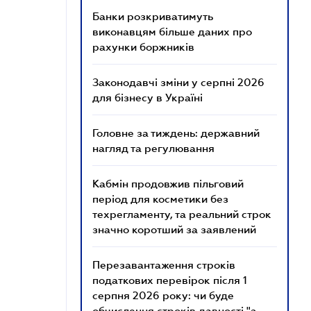
Банки розкриватимуть
виконавцям більше даних про
рахунки боржників
Законодавчі зміни у серпні 2026
для бізнесу в Україні
Головне за тиждень: державний
нагляд та регулювання
Кабмін продовжив пільговий
період для косметики без
техрегламенту, та реальний строк
значно коротший за заявлений
Перезавантаження строків
податкових перевірок після 1
серпня 2026 року: чи буде
обчислення строків давності "з