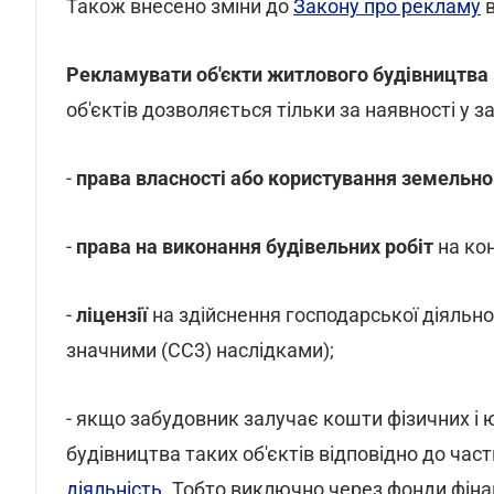
Також внесено зміни до
Закону про рекламу
в
Рекламувати об'єкти житлового будівництва
об'єктів дозволяється тільки за наявності у 
-
права власності або користування земельн
-
права на виконання будівельних робіт
на кон
-
ліцензії
на здійснення господарської діяльност
значними (СС3) наслідками);
- якщо забудовник залучає кошти фізичних і ю
будівництва таких об'єктів відповідно до част
діяльність
. Тобто виключно через фонди фіна