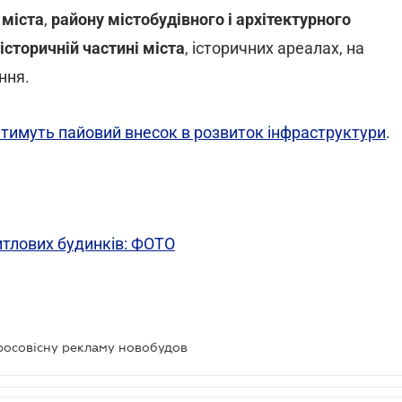
 міста
,
району містобудівного і архітектурного
історичній частині міста
, історичних ареалах, на
ння.
итимуть пайовий внесок в розвиток інфраструктури
.
итлових будинків: ФОТО
осовісну рекламу новобудов