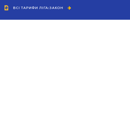
ВСІ ТАРИФИ ЛІГА:ЗАКОН
Співробітництво
Агенти
Дилери
Політика конфіденційності
Умови використання сайту
Реклама
Блог
Новини компанії
Керівництва
Каталоги компаній
Теми в центрі уваги
Підтримка та контакти