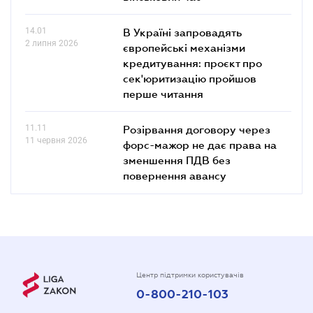
14.01
В Україні запровадять
2 липня 2026
європейські механізми
кредитування: проєкт про
сек'юритизацію пройшов
перше читання
11.11
Розірвання договору через
11 червня 2026
форс-мажор не дає права на
зменшення ПДВ без
повернення авансу
Центр підтримки користувачів
0-800-210-103