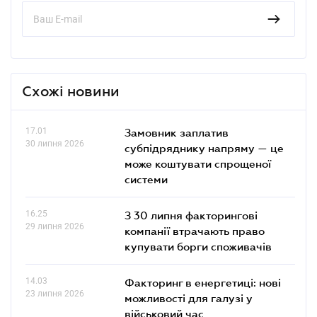
Схожі новини
17.01
Замовник заплатив
30 липня 2026
субпідряднику напряму — це
може коштувати спрощеної
системи
16.25
З 30 липня факторингові
29 липня 2026
компанії втрачають право
купувати борги споживачів
14.03
Факторинг в енергетиці: нові
23 липня 2026
можливості для галузі у
військовий час