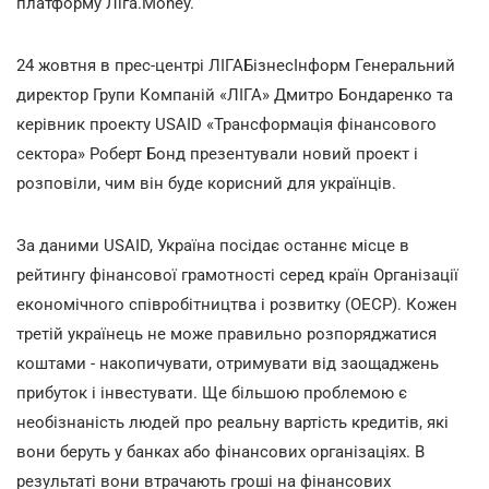
платформу Ліга.Money.
24 жовтня в прес-центрі ЛІГАБізнесІнформ Генеральний
директор Групи Компаній «ЛІГА» Дмитро Бондаренко та
керівник проекту USAID «Трансформація фінансового
сектора» Роберт Бонд презентували новий проект і
розповіли, чим він буде корисний для українців.
За даними USAID, Україна посідає останнє місце в
рейтингу фінансової грамотності серед країн Організації
економічного співробітництва і розвитку (ОЕСР). Кожен
третій українець не може правильно розпоряджатися
коштами - накопичувати, отримувати від заощаджень
прибуток і інвестувати. Ще більшою проблемою є
необізнаність людей про реальну вартість кредитів, які
вони беруть у банках або фінансових організаціях. В
результаті вони втрачають гроші на фінансових