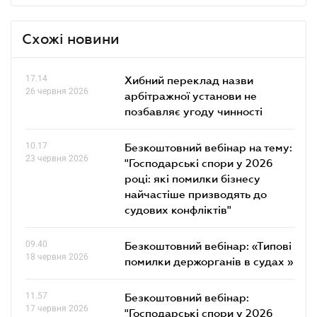
Схожі новини
17.14
Хибний переклад назви
26 червня 2026
арбітражної установи не
позбавляє угоду чинності
10.17
Безкоштовний вебінар на тему:
23 червня 2026
"Господарські спори у 2026
році: які помилки бізнесу
найчастіше призводять до
судових конфліктів"
09.40
Безкоштовний вебінар: «Типові
18 червня 2026
помилки держорганів в судах »
11.57
Безкоштовний вебінар:
17 червня 2026
"Господарські спори у 2026