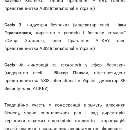
Sayenko Kharenko, голова правління АПКБУ, голова
представництва ASIS International в Україні)
Сесія 3
: «Індустрія безпеки» (модератор сесії -
Іван
Герасимович,
директор з ризиків і безпеки компанії
«Смарт Холдинг», член Правління АПКБУ, член
представництва ASIS International в Україні)
Сесія 4
: «Інновації та технології у сфері безпеки»
(модератор сесії -
Віктор Панчак
, віце-президент
представництва ASIS International в Україні, директор SK
Security, член АПКБУ)
Традиційно участь у конференції візьмуть власники
бізнесу, члени спостережних рад і рад директорів,
керівники окремих підрозділів холдингів і корпорацій,
служб безпеки і юридичних департаментів, форензік- і