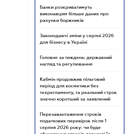
Банки розкриватимуть
виконавцям більше даних про
рахунки боржників
Законодавчі зміни у серпні 2026
для бізнесу в Україні
Головне за тиждень: державний
нагляд та регулювання
Кабмін продовжив пільговий
період для косметики без
техрегламенту, та реальний строк
значно коротший за заявлений
Перезавантаження строків
податкових перевірок після 1
серпня 2026 року: чи буде
обчислення строків давності "з