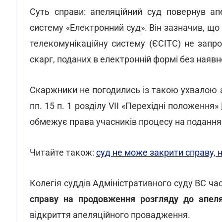
Суть справи: апеляційний суд повернув ап
систему «Електронний суд». Він зазначив, що
телекомунікаційну систему (ЄСІТС) не зап
скарг, поданих в електронній формі без наяв
Скаржники не погодились із такою ухвалою 
пп. 15 п. 1 розділу VІІ «Перехідні положення»
обмежує права учасників процесу на подання
Читайте також:
суд не може закрити справу,
Колегія суддів Адміністративного суду ВС ч
справу на продовження розгляду до апел
відкриття апеляційного провадження.