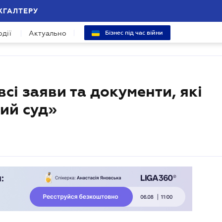
ХГАЛТЕРУ
одії
Актуально
Бізнес під час війни
сі заяви та документи, які
ий суд»