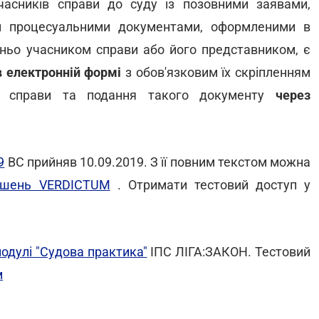
асників справи до суду із позовними заявами,
м процесуальними документами, оформленими в
дньо учасником справи або його представником, є
в електронній формі
з обов'язковим їх скріпленням
а справи та подання такого документу
через
9
ВС прийняв 10.09.2019. З її повним текстом можна
рішень VERDICTUM
. Отримати тестовий доступ у
одулі "Судова практика"
ІПС ЛIГА:ЗАКОН. Тестовий
м