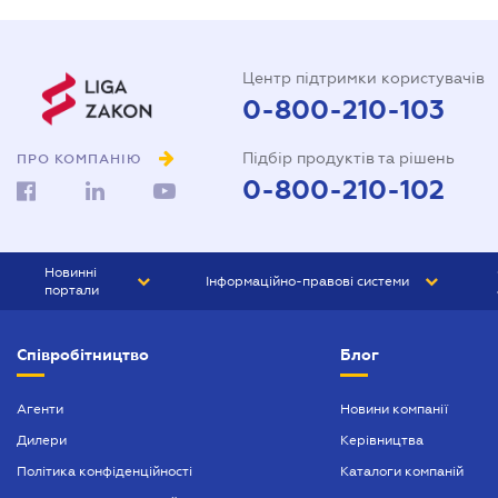
Центр підтримки користувачів
0-800-210-103
Підбір продуктів та рішень
ПРО КОМПАНІЮ
0-800-210-102
Новинні
Інформаційно-правові системи
портали
ЮРЛІГА
Право України
Співробітництво
Блог
БІЗНЕС
ГРАНД
БУХГАЛТЕР.ua
ПРАЙМ
Агенти
Новини компанії
Дилери
Керівництва
БУХГАЛТЕР ПРОФ
Політика конфіденційності
Каталоги компаній
ЮРИСТ ПРОФ