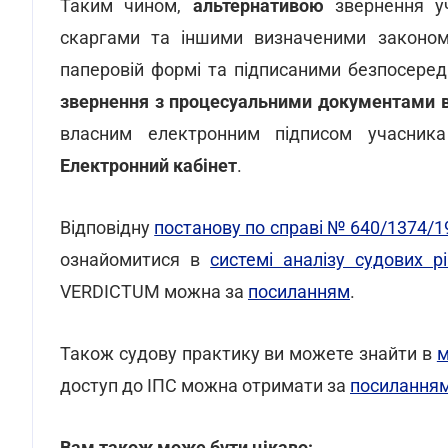
Таким чином,
альтернативою
звернення уч
скаргами та іншими визначеними законо
паперовій формі та підписаними безпосере
звернення з процесуальними документами 
власним електронним підписом учасник
Електронний кабінет
.
Відповідну
постанову по справі № 640/1374/1
ознайомитися в
системі аналізу судових 
VERDICTUM можна за
посиланням
.
Також судову практику ви можете знайти в
м
доступ до ІПС можна отримати за
посилання
Вам також може бути цікаво: