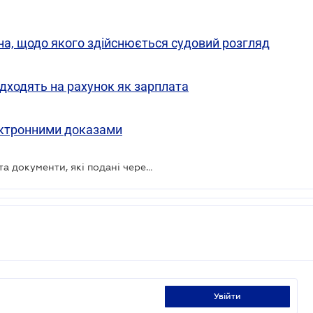
на, щодо якого здійснюється судовий розгляд
дходять на рахунок як зарплата
ектронними доказами
Суд повинен розглянути всі заяви та документи, які подані через «Електронний суд»
увійти