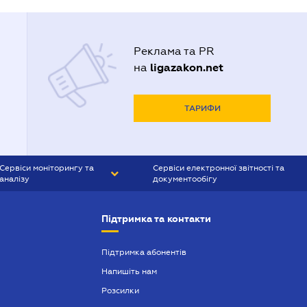
Реклама та PR
ligazakon.net
на
ТАРИФИ
Сервіси моніторингу та
Сервіси електронної звітності та
аналізу
документообігу
CONTR AGENT
Liga:REPORT
Підтримка та контакти
SMS-МАЯК
VERDICTUM
Підтримка абонентів
Напишіть нам
SEMANTRUM
Розсилки
SMS-МАЯК ІПОТЕКА