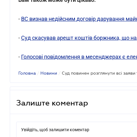
-
ВС визнав недійсним договір дарування май
-
Суд скасував арешт коштів боржника, що на
-
Голосові повідомлення в месенджерах є ел
Головна
/
Новини
/
Залиште коментар
Увійдіть, щоб залишити коментар