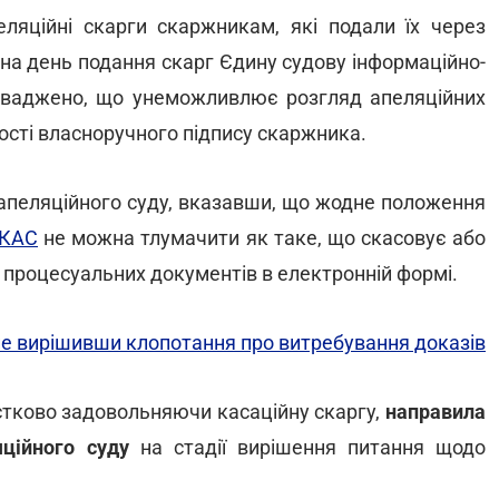
еляційні скарги скаржникам, які подали їх через
 на день подання скарг Єдину судову інформаційно-
роваджено, що унеможливлює розгляд апеляційних
ності власноручного підпису скаржника.
апеляційного суду, вказавши, що жодне положення
КАС
не можна тлумачити як таке, що скасовує або
 процесуальних документів в електронній формі.
 не вирішивши клопотання про витребування доказів
астково задовольняючи касаційну скаргу,
направила
яційного суду
на стадії вирішення питання щодо