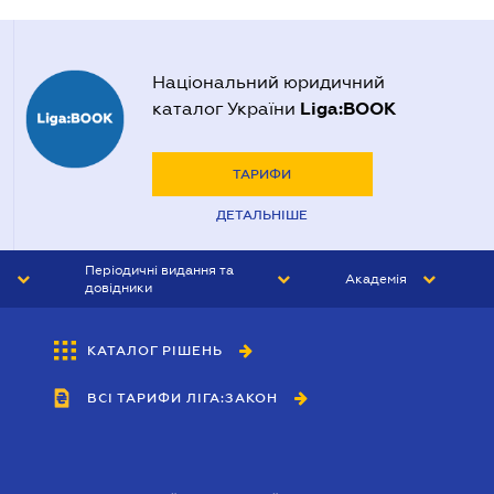
Національний юридичний
Liga:BOOK
каталог України
ТАРИФИ
ДЕТАЛЬНІШЕ
Періодичні видання та
Академія
довідники
ЮРИСТ&ЗАКОН
АКАДЕМІЯ ЛІГА:ЗАКОН
КАТАЛОГ РІШЕНЬ
БУХГАЛТЕР&ЗАКОН
ВСІ ТАРИФИ ЛІГА:ЗАКОН
ВІСНИК МСФЗ
ІНТЕРБУХ
ОСОБИСТИЙ ЕКСПЕРТ