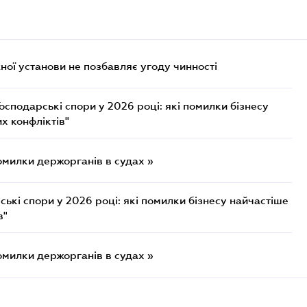
ої установи не позбавляє угоду чинності
осподарські спори у 2026 році: які помилки бізнесу
х конфліктів"
омилки держорганів в судах »
ькі спори у 2026 році: які помилки бізнесу найчастіше
в"
омилки держорганів в судах »