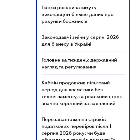
Банки розкриватимуть
виконавцям більше даних про
рахунки боржників
Законодавчі зміни у серпні 2026
для бізнесу в Україні
Головне за тиждень: державний
нагляд та регулювання
Кабмін продовжив пільговий
період для косметики без
техрегламенту, та реальний строк
значно коротший за заявлений
Перезавантаження строків
податкових перевірок після 1
серпня 2026 року: чи буде
обчислення строків давності "з