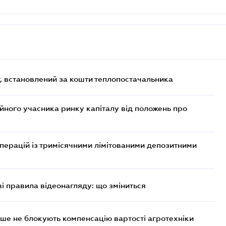
, встановлений за кошти теплопостачальника
ійного учасника ринку капіталу від положень про
операцій із тримісячними лімітованими депозитними
ві правила відеонагляду: що зміниться
ше не блокують компенсацію вартості агротехніки