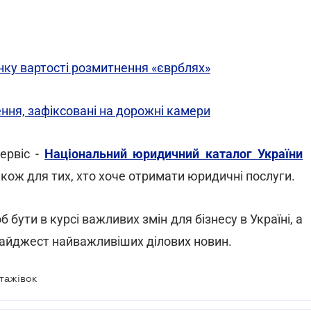
ку вартості розмитнення «єврблях»
ня, зафіксовані на дорожні камери
ервіс -
Національний юридичний каталог України
також для тих, хто хоче отримати юридичні послуги.
об бути в курсі важливих змін для бізнесу в Україні, а
айджест найважливіших ділових новин.
нтажівок