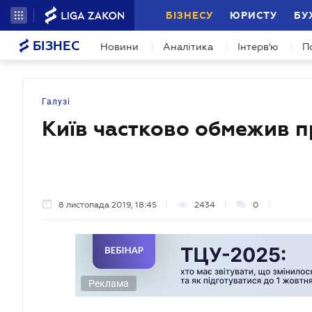
БІЗНЕСУ
ЮРИСТУ
БУ
БІЗНЕС
Новини
Аналітика
Інтерв'ю
П
Галузі
Київ частково обмежив п
8 листопада 2019, 18:45
2434
0
Реклама