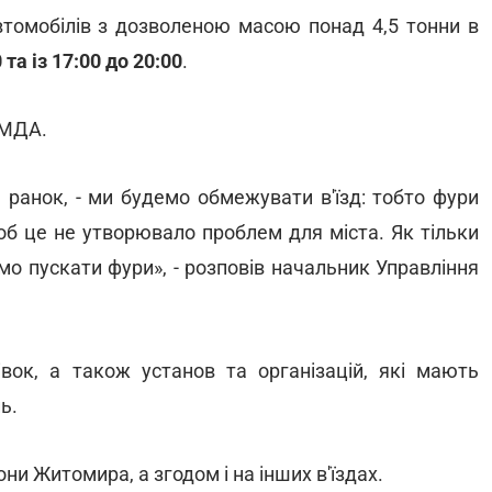
втомобілів з дозволеною масою понад 4,5 тонни в
 та із 17:00 до 20:00
.
КМДА.
а ранок, - ми будемо обмежувати в'їзд: тобто фури
щоб це не утворювало проблем для міста. Як тільки
мо пускати фури», - розповів начальник Управління
івок, а також установ та організацій, які мають
ь.
они Житомира, а згодом і на інших в'їздах.