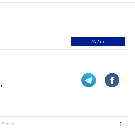
увійти
н.