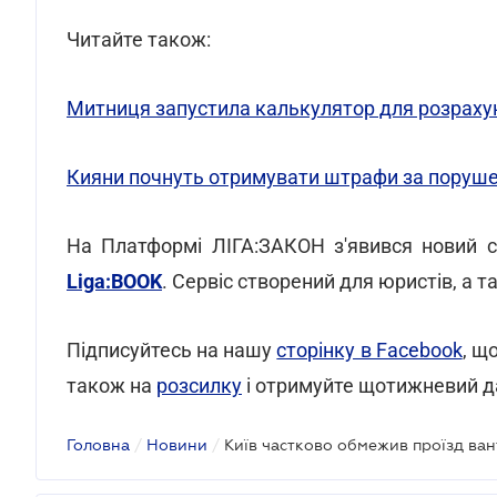
Читайте також:
Митниця запустила калькулятор для розрахун
Кияни почнуть отримувати штрафи за порушен
На Платформі ЛІГА:ЗАКОН з'явився новий с
Liga:BOOK
. Сервіс створений для юристів, а 
Підписуйтесь на нашу
сторінку в Facebook
, щ
також на
розсилку
і отримуйте щотижневий д
Головна
/
Новини
/
Київ частково обмежив проїзд ва