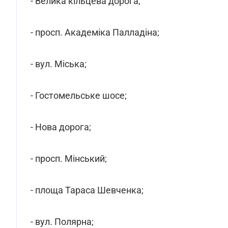
- Велика кільцева дорога;
- просп. Академіка Палладіна;
- вул. Міська;
- Гостомельське шосе;
- Нова дорога;
- просп. Мінський;
- площа Тараса Шевченка;
- вул. Полярна;