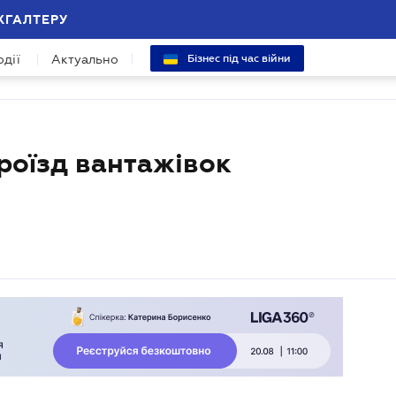
ХГАЛТЕРУ
одії
Актуально
Бізнес під час війни
роїзд вантажівок