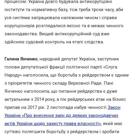
процесом: Україна довго будувала антикорупційні
інститути та нормативну базу, тож треба трохи часу, аби
уся система запрацювала належним чином і справи
корупціонерів розглядалися якісно та в межах чинного
законодавства. Вищий антикорупційний суд вже
здійснює судовий контроль на етапі слідства.
Галина Янченко
, народний депутат України, заступник
голови депутатської фракції політичної партії «Слуга
Народу» наголосила, що боротьба з рейдерством є одним
з пріоритетів чинного складу Верховної Ради. Пані
Янченко наголосила, що питання рейдерства є дуже
актуальним з 2014 року, а пік рейдерських атак на бізнес
припав на 2017 рік. 2 листопада набув чинності
Закон
України «Про внесення змін до деяких законодавчих
актів України щодо захисту права власності»
, який має
суттєво полегшити боротьбу з рейдерством і зробити