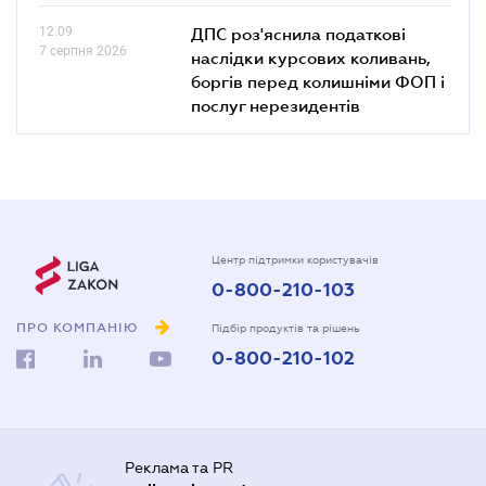
12.09
ДПС роз'яснила податкові
7 серпня 2026
наслідки курсових коливань,
боргів перед колишніми ФОП і
послуг нерезидентів
Центр підтримки користувачів
0-800-210-103
ПРО КОМПАНІЮ
Підбір продуктів та рішень
0-800-210-102
Реклама та PR