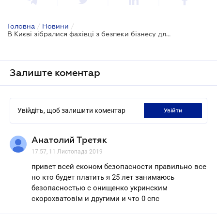
Головна
/
Новини
/
В Києві зібралися фахівці з безпеки бізнесу для обміну досвідом
Залиште коментар
Увійдіть, щоб залишити коментар
увійти
Анатолий Третяк
17.57, 11 Листопада 2019
привет всей економ безопасности правильно все
но кто будет платить я 25 лет занимаюсь
безопасностью с онищенко укринским
скорохватовім и другими и что 0 спс