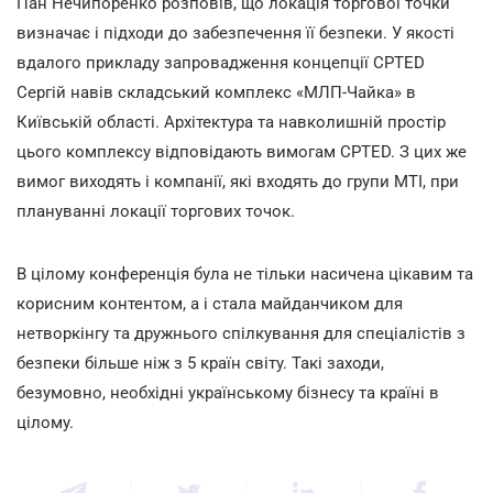
Пан Нечипоренко розповів, що локація торгової точки
визначає і підходи до забезпечення її безпеки. У якості
вдалого прикладу запровадження концепції CPTED
Сергій навів складський комплекс «МЛП-Чайка» в
Київській області. Архітектура та навколишній простір
цього комплексу відповідають вимогам CPTED. З цих же
вимог виходять і компанії, які входять до групи MTI, при
плануванні локації торгових точок.
В цілому конференція була не тільки насичена цікавим та
корисним контентом, а і стала майданчиком для
нетворкінгу та дружнього спілкування для спеціалістів з
безпеки більше ніж з 5 країн світу. Такі заходи,
безумовно, необхідні українському бізнесу та країні в
цілому.