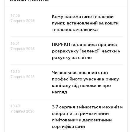
17.05
Кому належатиме тепловий
7 серпня 2026
пункт, встановлений за кошти
теплопостачальника
16.01
НКРЕКП встановила правила
7 серпня 2026
розрахунку "зеленої" частки у
рахунку за світло
15.10
Чи звільняє воєнний стан
7 серпня 2026
професійного учасника ринку
капіталу від положень про
нагляд
13.40
З 7 серпня змінюється механізм
7 серпня 2026
операцій із тримісячними
лімітованими депозитними
сертифікатами