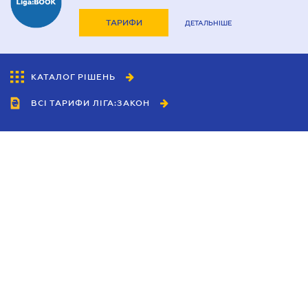
ТАРИФИ
ДЕТАЛЬНІШЕ
КАТАЛОГ РІШЕНЬ
ВСІ ТАРИФИ ЛІГА:ЗАКОН
Співробітництво
Агенти
Дилери
Політика конфіденційності
Умови використання сайту
Реклама
Блог
Новини компанії