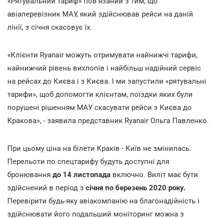
«Рятувальний тариф» пов'язаний з тим, що
авіаперевізник МАУ, який здійснював рейси на даній
лінії, з січня скасовує їх.
«Клієнти Ryanair можуть отримувати найнижчі тарифи,
найнижчий рівень вихлопів і найбільш надійний сервіс
на рейсах до Києва і з Києва. І ми запустили «рятувальні
тарифи», щоб допомогти клієнтам, поїздки яких були
порушені рішенням МАУ скасувати рейси з Києва до
Кракова», - заявила представник Ryanair Ольга Павленко.
При цьому ціна на білети Краків - Київ не змінилась.
Перельоти по спецтарифу будуть доступні для
бронювання
до 14 листопада
включно. Виліт має бути
здійснений в період з
січня по березень 2020 року.
Перевірити будь-яку авіакомпанію на благонадійність і
здійснювати його подальший моніторинг можна з