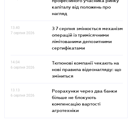
професійного учасника ринку
капіталу від положень про
нагляд
13.40
З 7 серпня змінюється механізм
7 серпня 2026
операцій із тримісячними
лімітованими депозитними
сертифікатами
14.04
Тютюнові компанії чекають на
6 серпня 2026
нові правила відеонагляду: що
зміниться
13.13
Розрахунки через два банки
6 серпня 2026
більше не блокують
компенсацію вартості
агротехніки