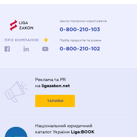
Центр підтримки користувачів
0-800-210-103
ПРО КОМПАНІЮ
Підбір продуктів та рішень
0-800-210-102
Реклама та PR
на
ligazakon.net
ТАРИФИ
Національний юридичний
каталог України
Liga:BOOK