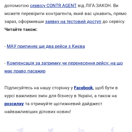
допомогою
сервісу CONTR AGENT
від ЛІГА:ЗАКОН. Ви
можете перевірити контрагента, який вас цікавить, прямо
зараз, оформивши
заявку на тестовий доступ
до сервісу.
Читайте також:
-
МАУ припиняє ще два рейси з Києва
-
Компенсація за затримку чи перенесення рейсу: на що
має право пасажир
Підписуйтесь на нашу сторінку у
Facebook
,
щоб бути в
курсі важливих змін для бізнесу в Україні, а також на
розсилку
та отримуйте щотижневий дайджест
найважливіших ділових новин!