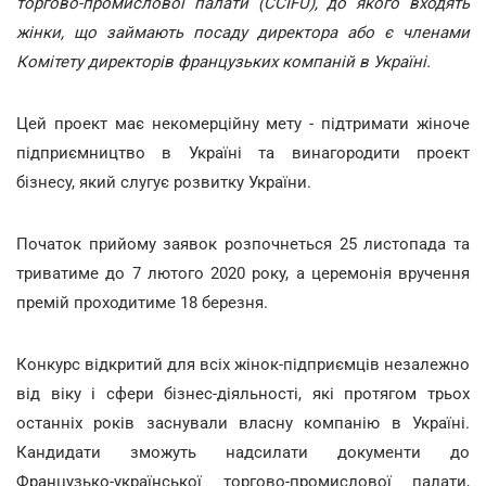
торгово-промислової палати (CCIFU), до якого входять
жінки, що займають посаду директора або є членами
Комітету директорів французьких компаній в Україні.
Цей проект має некомерційну мету - підтримати жіноче
підприємництво в Україні та винагородити проект
бізнесу, який слугує розвитку України.
Початок прийому заявок розпочнеться 25 листопада та
триватиме до 7 лютого 2020 року, а церемонія вручення
премій проходитиме 18 березня.
Конкурс відкритий для всіх жінок-підприємців незалежно
від віку і сфери бізнес-діяльності, які протягом трьох
останніх років заснували власну компанію в Україні.
Кандидати зможуть надсилати документи до
Французько-української торгово-промислової палати,