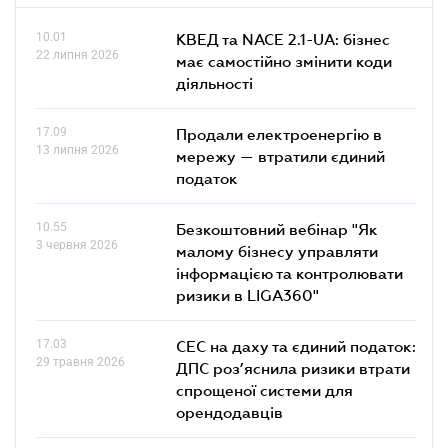
10.01
КВЕД та NACE 2.1-UA: бізнес
22 липня 2026
має самостійно змінити коди
діяльності
17.09
Продали електроенергію в
13 липня 2026
мережу — втратили єдиний
податок
10.55
Безкоштовний вебінар "Як
3 червня 2026
малому бізнесу управляти
інформацією та контролювати
ризики в LIGA360"
17.03
СЕС на даху та єдиний податок:
29 травня 2026
ДПС роз’яснила ризики втрати
спрощеної системи для
орендодавців