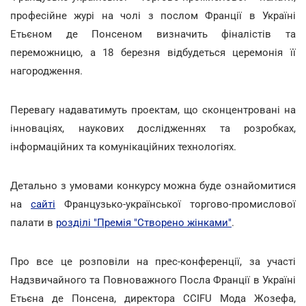
професійне журі на чолі з послом Франції в Україні
Етьєном де Понсеном визначить фіналістів та
переможницю, а 18 березня відбудеться церемонія її
нагородження.
Перевагу надаватимуть проектам, що сконцентровані на
інноваціях, наукових дослідженнях та розробках,
інформаційних та комунікаційних технологіях.
Детально з умовами конкурсу можна буде ознайомитися
на
сайті
Французько-української торгово-промислової
палати в
розділі "Премія "Створено жінками"
.
Про все це розповіли на прес-конференції, за участі
Надзвичайного та Повноважного Посла Франції в Україні
Етьєна де Понсена,
директора CCIFU
Мода Жозефа,