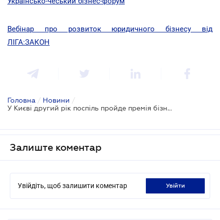
Українсько-чеський бізнес-форум
Вебінар про розвиток юридичного бізнесу від
ЛІГА:ЗАКОН
Головна
/
Новини
/
У Києві другий рік поспіль пройде премія бізнес-леді «Створено жінками-2020»
Залиште коментар
Увійдіть, щоб залишити коментар
увійти