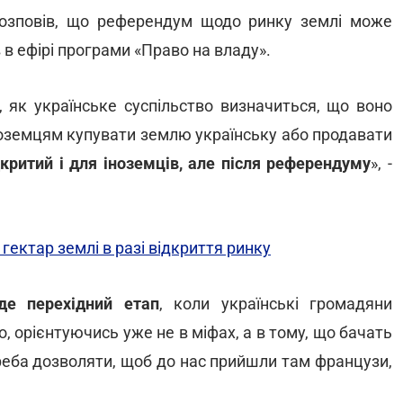
озповів, що референдум щодо ринку землі може
 в ефірі програми «Право на владу».
, як українське суспільство визначиться, що воно
іноземцям купувати землю українську або продавати
критий і для іноземців, але після референдуму
», -
гектар землі в разі відкриття ринку
де перехідний етап
, коли українські громадяни
о, орієнтуючись уже не в міфах, а в тому, що бачать
треба дозволяти, щоб до нас прийшли там французи,