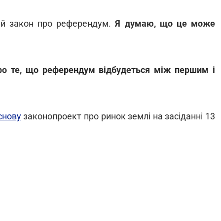
ий закон про референдум.
Я думаю, що це може
ро те, що референдум відбудеться між першим і
снову
законопроект про ринок землі на засіданні 13