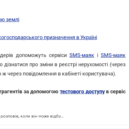
лю землі
огосподарського призначення в Україні
йдерів допоможуть сервіси
SMS-маяк
і
SMS-маяк
 дізнатися про зміни в реєстрі нерухомості (через
 ж через повідомлення в кабінеті користувача).
нтрагентів за допомогою
тестового доступу
в сервіс
Земельний референдум: Разумков розповів, коли він може відбутись