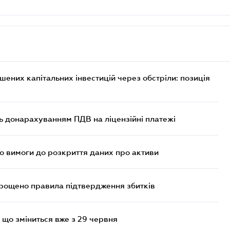
них капітальних інвестицій через обстріли: позиція
ь донарахуванням ПДВ на ліцензійні платежі
но вимоги до розкриття даних про активи
прощено правила підтвердження збитків
 що зміниться вже з 29 червня