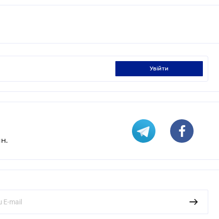
увійти
н.