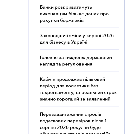
Банки розкриватимуть
виконавцям більше даних про
рахунки боржників
Законодавчі зміни у серпні 2026
для бізнесу в Україні
Головне за тиждень: державний
нагляд та регулювання
Кабмін продовжив пільговий
період для косметики без
техрегламенту, та реальний строк
значно коротший за заявлений
Перезавантаження строків
податкових перевірок після 1
серпня 2026 року: чи буде
обчислення строків давності "з