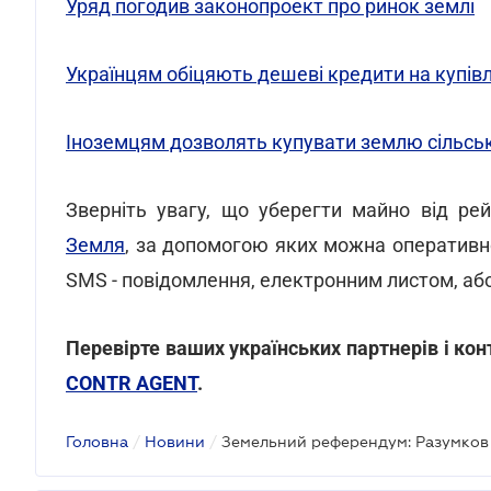
Уряд погодив законопроект про ринок землі
Українцям обіцяють дешеві кредити на купів
Іноземцям дозволять купувати землю сільськ
Зверніть увагу, що уберегти майно від ре
Земля
, за допомогою яких можна оперативно
SMS - повідомлення, електронним листом, або
Перевірте ваших українських партнерів і ко
CONTR AGENT
.
Головна
/
Новини
/