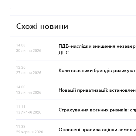
Схожі новини
14.08
ПДВ-наслідки знищення незаверше
30 липня 2026
ДПС
12.26
Коли власники брендів ризикуют
27 липня 2026
14.00
Новації приватизації: встановле
13 липня 2026
11.11
Страхування воєнних ризиків: с
13 липня 2026
11.33
Оновлені правила оцінки земель:
29 червня 2026