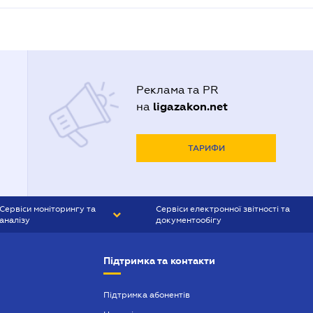
Реклама та PR
ligazakon.net
на
ТАРИФИ
Сервіси моніторингу та
Сервіси електронної звітності та
аналізу
документообігу
CONTR AGENT
Liga:REPORT
Підтримка та контакти
SMS-МАЯК
VERDICTUM
Підтримка абонентів