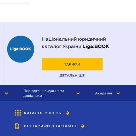
Національний юридичний
Liga:BOOK
каталог України
ТАРИФИ
ДЕТАЛЬНІШЕ
Періодичні видання та
Академія
довідники
ЮРИСТ&ЗАКОН
АКАДЕМІЯ ЛІГА:ЗАКОН
КАТАЛОГ РІШЕНЬ
БУХГАЛТЕР&ЗАКОН
ВСІ ТАРИФИ ЛІГА:ЗАКОН
ВІСНИК МСФЗ