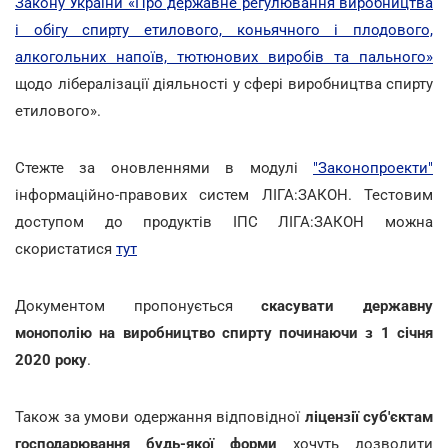
Закону України «Про державне регулювання виробництва
і обігу спирту етилового, коньячного і плодового,
алкогольних напоїв, тютюнових виробів та пального»
щодо лібералізації діяльності у сфері виробництва спирту
етилового».
Стежте за оновленнями в модулі
"Законопроекти"
інформаційно-правових систем ЛІГА:ЗАКОН. Тестовим
доступом до продуктів ІПС ЛІГА:ЗАКОН можна
скористатися
тут
Документом пропонується
скасувати державну
монополію на виробництво спирту починаючи з 1 січня
2020 року
.
Також за умови одержання відповідної
ліцензії суб'єктам
господарювання будь-якої форми
хочуть дозволити