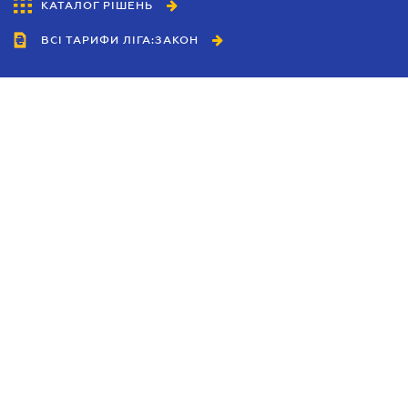
КАТАЛОГ РІШЕНЬ
ВСІ ТАРИФИ ЛІГА:ЗАКОН
Співробітництво
Агенти
Дилери
Політика конфіденційності
Умови використання сайту
Реклама
Блог
Новини компанії
Керівництва
Каталоги компаній
Теми в центрі уваги