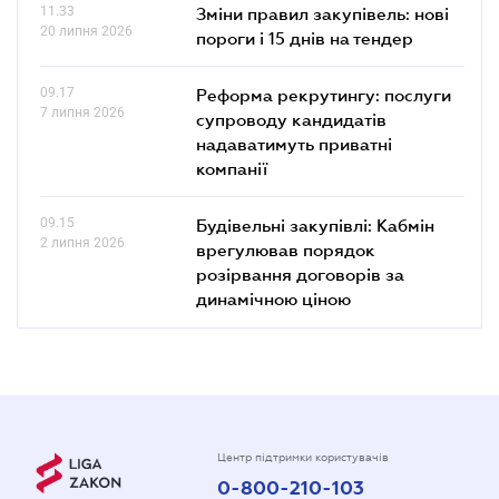
11.33
Зміни правил закупівель: нові
20 липня 2026
пороги і 15 днів на тендер
09.17
Реформа рекрутингу: послуги
7 липня 2026
супроводу кандидатів
надаватимуть приватні
компанії
09.15
Будівельні закупівлі: Кабмін
2 липня 2026
врегулював порядок
розірвання договорів за
динамічною ціною
Центр підтримки користувачів
0-800-210-103