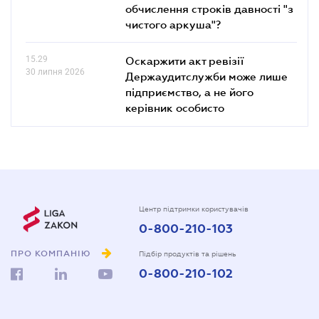
обчислення строків давності "з
чистого аркуша"?
15.29
Оскаржити акт ревізії
30 липня 2026
Держаудитслужби може лише
підприємство, а не його
керівник особисто
Центр підтримки користувачів
0-800-210-103
ПРО КОМПАНІЮ
Підбір продуктів та рішень
0-800-210-102