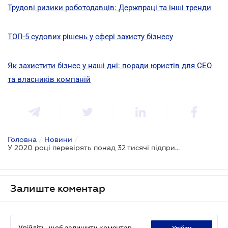
Трудові ризики роботодавців: Держпраці та інші тренди
ТОП-5 судових рішень у сфері захисту бізнесу
Як захистити бізнес у наші дні: поради юристів для CEO
та власників компаній
Головна
/
Новини
/
У 2020 році перевірять понад 32 тисячі підприємств
Залиште коментар
Увійдіть, щоб залишити коментар
увійти