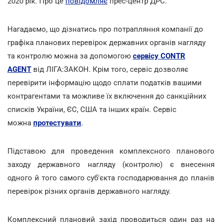
2020 рік. Про це
повідомляє
прес-центр ДРС.
Нагадаємо, що дізнатись про потрапляння компанії до
графіка планових перевірок державних органів нагляду
та контролю можна за допомогою
сервісу CONTR
AGENT
від ЛІГА:ЗАКОН. Крім того, сервіс дозволяє
перевірити інформацію щодо сплати податків вашими
контрагентами та можливе їх включення до санкційних
списків України, ЄС, США та інших країн. Сервіс
можна
протестувати
.
Підставою для проведення комплексного планового
заходу державного нагляду (контролю) є внесення
одного й того самого суб'єкта господарювання до планів
перевірок різних органів державного нагляду.
Комплексний плановий захід проводиться один раз на