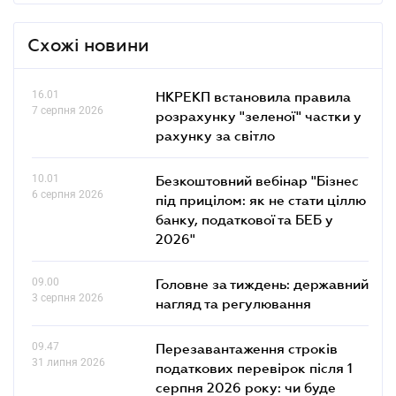
Схожі новини
16.01
НКРЕКП встановила правила
7 серпня 2026
розрахунку "зеленої" частки у
рахунку за світло
10.01
Безкоштовний вебінар "Бізнес
6 серпня 2026
під прицілом: як не стати ціллю
банку, податкової та БЕБ у
2026"
09.00
Головне за тиждень: державний
3 серпня 2026
нагляд та регулювання
09.47
Перезавантаження строків
31 липня 2026
податкових перевірок після 1
серпня 2026 року: чи буде