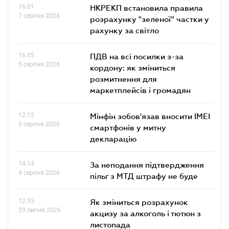
16.01
НКРЕКП встановила правила
7 серпня 2026
розрахунку "зеленої" частки у
рахунку за світло
16.05
ПДВ на всі посилки з-за
5 серпня 2026
кордону: як зміниться
розмитнення для
маркетплейсів і громадян
12.12
Мінфін зобов'язав вносити IMEI
5 серпня 2026
смартфонів у митну
декларацію
14.14
За неподання підтвердження
4 серпня 2026
пільг з МТД штрафу не буде
12.35
Як зміниться розрахунок
29 липня 2026
акцизу за алкоголь і тютюн з
листопада