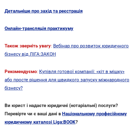
Детальніше про захід та реєстрація
Онлайн-трансляція практикуму
Також зверніть увагу
:
Вебінар про розвиток юридичного
бізнесу від ЛІГА:ЗАКОН
Рекомендуємо
:
Купівля готової компанії: «кіт в мішку»
або просте рішення для швидкого запуску міжнародного
бізнесу?
Ви юрист і надаєте юридичні (нотаріальні) послуги?
Перевірте чи є ваші дані в
Національному професійному
юридичному каталозі Liga:BOOK
?