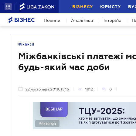
БІЗНЕСУ
ЮРИСТУ
БУ
БІЗНЕС
Новини
Аналітика
Інтерв'ю
П
Фінанси
Міжбанківські платежі м
будь-який час доби
22 листопада 2019, 15:15
1812
0
Реклама