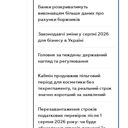
Банки розкриватимуть
виконавцям більше даних про
рахунки боржників
Законодавчі зміни у серпні 2026
для бізнесу в Україні
Головне за тиждень: державний
нагляд та регулювання
Кабмін продовжив пільговий
період для косметики без
техрегламенту, та реальний строк
значно коротший за заявлений
Перезавантаження строків
податкових перевірок після 1
серпня 2026 року: чи буде
обчислення строків давності "з