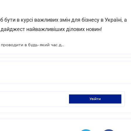
б бути в курсі важливих змін для бізнесу в Україні, а
 дайджест найважливіших ділових новин!
Міжбанківські платежі можна буде проводити в будь-який час доби
увійти