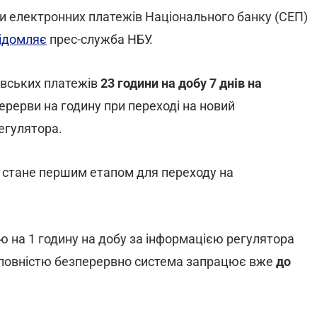
ми електронних платежів Національного банку (СЕП)
ідомляє
прес-служба НБУ.
івських платежів
23 години на добу 7 днів на
перерви на годину при переході на новий
регулятора.
7 стане першим етапом для переходу на
ю на 1 годину на добу за інформацією регулятора
а повністю безперервно система запрацює вже
до