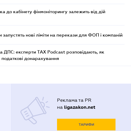
ка до кабінету фінмоніторингу залежить від дій
 запустять нові ліміти на перекази для ФОП і компаній
а ДПС: експерти TAX Podcast розповідають, як
і податкові донарахування
Реклама та PR
ligazakon.net
на
ТАРИФИ