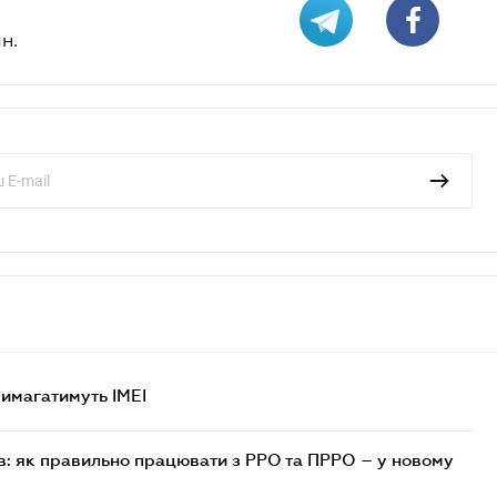
н.
 вимагатимуть IMEI
в: як правильно працювати з РРО та ПРРО – у новому