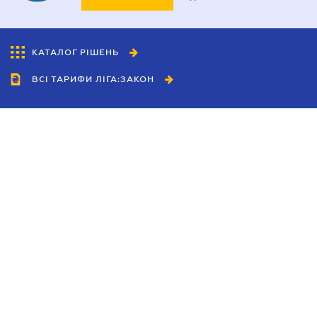
КАТАЛОГ РІШЕНЬ
ВСІ ТАРИФИ ЛІГА:ЗАКОН
Співробітництво
Агенти
Дилери
Політика конфіденційності
Умови використання сайту
Реклама
Блог
Новини компанії
Керівництва