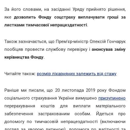
За його словами, на засіданні Уряду прийнято рішення,
яке
дозволить Фонду соцстраху виплачувати гроші за
листками тимчасової непрацездатності
.
Також зазначається, що Прем'єр-міністр Олексій Гончарук
пообіцяв провести службову перевірку і
анонсував зміну
керівництва Фонду
.
Читайте також:
розмір лікарняних залежить від стажу
Раніше ми писали, що 20 листопада 2019 року Фондом
соціального страхування України вимушено
призупинено
перерахування коштів для виплати матеріального
забезпечення застрахованим особам. Йдеться про
допомогу по тимчасовій непрацездатності (включаючи
догляд за хворою дитиною), допомога по вагітності та