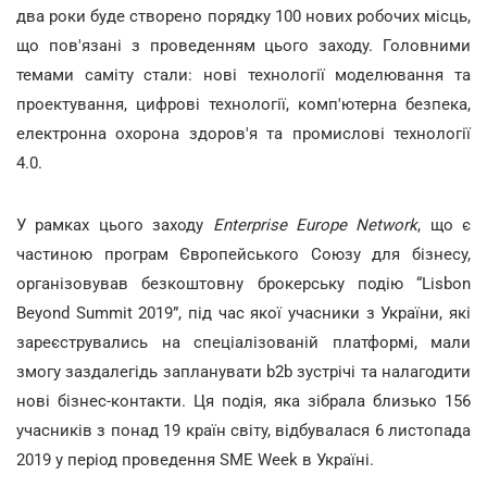
два роки буде створено порядку 100 нових робочих місць,
що пов'язані з проведенням цього заходу. Головними
темами саміту стали: нові технології моделювання та
проектування, цифрові технології, комп'ютерна безпека,
електронна охорона здоров'я та промислові технології
4.0.
У рамках цього заходу
Enterprise Europe Network
, що є
частиною програм Європейського Союзу для бізнесу,
організовував безкоштовну брокерську подію “Lisbon
Beyond Summit 2019”, під час якої учасники з України, які
зареєструвались на спеціалізованій платформі, мали
змогу заздалегідь запланувати b2b зустрічі та налагодити
нові бізнес-контакти. Ця подія, яка зібрала близько 156
учасників з понад 19 країн світу, відбувалася 6 листопада
2019 у період проведення SME Week в Україні.