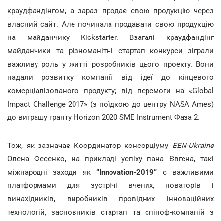
краудфандінгом, а зараз продає свою продукцію через
власний сайт. Але починала продавати свою продукцію
на майданчику Kickstarter. Взагалі краудфандінг
майданчики та різноманітні стартап конкурси зіграли
важливу роль у житті розробників цього проекту. Вони
надали розвитку компанії від ідеї до кінцевого
комерціалізованого продукту; від перемоги на «Global
Impact Challenge 2017» (з поїдкою до центру NASA Ames)
до виграшу гранту Horizon 2020 SME Instrument Фаза 2.
Тож, як зазначає Координатор консорціуму
EEN-Ukraine
Олена Фесенко, на прикладі успіху пана Євгена, такі
міжнародні заходи як
“Innovation-2019”
є важливими
платформами для зустрічі вчених, новаторів і
винахідників, виробників провідних інноваційних
технологій, засновників стартап та спіноф-компаній з