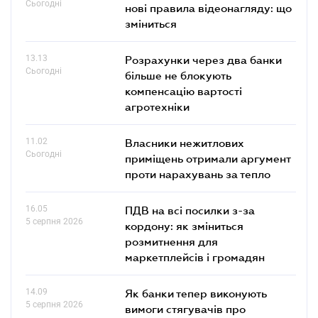
Сьогодні
нові правила відеонагляду: що
зміниться
13.13
Розрахунки через два банки
Сьогодні
більше не блокують
компенсацію вартості
агротехніки
11.02
Власники нежитлових
Сьогодні
приміщень отримали аргумент
проти нарахувань за тепло
16.05
ПДВ на всі посилки з-за
5 серпня 2026
кордону: як зміниться
розмитнення для
маркетплейсів і громадян
14.09
Як банки тепер виконують
5 серпня 2026
вимоги стягувачів про