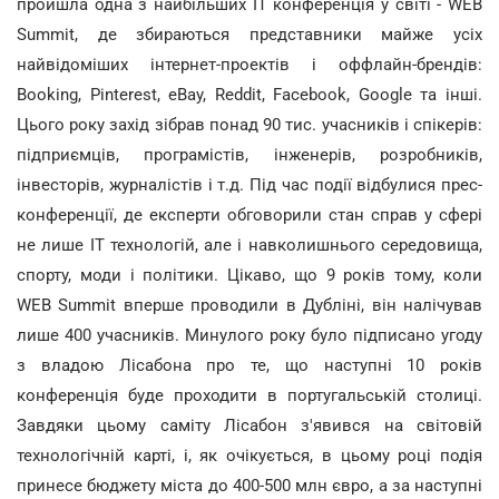
пройшла одна з найбільших IT конференція у світі - WEB
Summit, де збираються представники майже усіх
найвідоміших інтернет-проектів і оффлайн-брендів:
Booking, Pinterest, eBay, Reddit, Facebook, Google та інші.
Цього року захід зібрав понад 90 тис. учасників і спікерів:
підприємців, програмістів, інженерів, розробників,
інвесторів, журналістів і т.д. Під час події відбулися прес-
конференції, де експерти обговорили стан справ у сфері
не лише IT технологій, але і навколишнього середовища,
спорту, моди і політики. Цікаво, що 9 років тому, коли
WEB Summit вперше проводили в Дубліні, він налічував
лише 400 учасників. Минулого року було підписано угоду
з владою Лісабона про те, що наступні 10 років
конференція буде проходити в португальській столиці.
Завдяки цьому саміту Лісабон з'явився на світовій
технологічній карті, і, як очікується, в цьому році подія
принесе бюджету міста до 400-500 млн євро, а за наступні