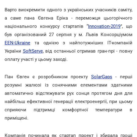
Варто виокремити одного з українських учасників саміту,
а саме пана Євгена Еріка - переможця цьогорічного
національного конкурсу стартапів “
Innovation-2019
”, що
був організований 27 серпня у м. Львів Консорціумом
EEN-Ukraine
та однією з найпотужніших ІТ-компаній
України
SoftServe
, від останньої отримав гран-прі - повну
оплату участі у цьому заході.
Пан Євген є розробником проекту
SolarGaps
- перші
розумні жалюзі із сонячними елементами здатними
автоматично відстежувати рух сонця протягом дня для
найбільш ефективної генерації електроенергії, при цьому
сприяючи підтримці комфортної температури в
приміщені.
Компанія починала як стартап проект і збирала гроші