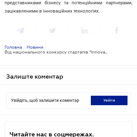
представниками бізнесу та потенційними партнерами,
зацікавленими в інноваційних технологіях.
Головна
/
Новини
/
Від національного конкурсу стартапів “Innovation-2019” до міжнародного саміту “Lisbon Beyond Summit 2019”
Залиште коментар
Увійдіть, щоб залишити коментар
увійти
Читайте нас в соцмережах.