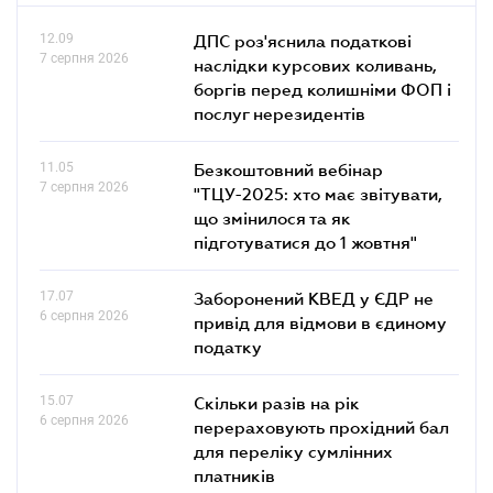
12.09
ДПС роз'яснила податкові
7 серпня 2026
наслідки курсових коливань,
боргів перед колишніми ФОП і
послуг нерезидентів
11.05
Безкоштовний вебінар
7 серпня 2026
"ТЦУ-2025: хто має звітувати,
що змінилося та як
підготуватися до 1 жовтня"
17.07
Заборонений КВЕД у ЄДР не
6 серпня 2026
привід для відмови в єдиному
податку
15.07
Скільки разів на рік
6 серпня 2026
перераховують прохідний бал
для переліку сумлінних
платників