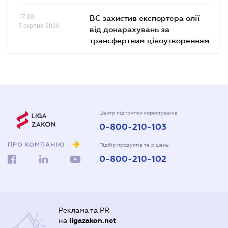
17.00
ВС захистив експортера олії
5 серпня 2026
від донарахувань за
трансфертним ціноутворенням
Центр підтримки користувачів
0-800-210-103
ПРО КОМПАНІЮ
Підбір продуктів та рішень
0-800-210-102
Реклама та PR
на
ligazakon.net