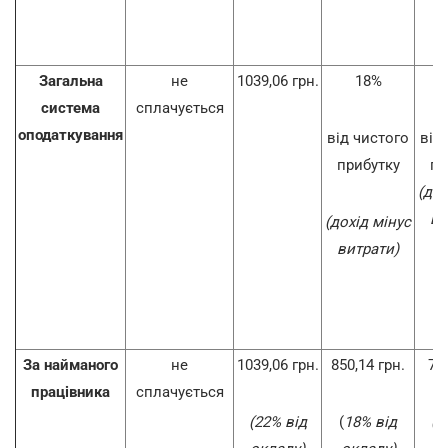
Загальна
не
1039,06 грн.
18%
система
сплачується
оподаткування
від чистого
від
прибутку
пр
(дох
ви
(дохід мінус
витрати)
За найманого
не
1039,06 грн.
850,14 грн.
70,
працівника
сплачується
(22% від
(
18% від
(1