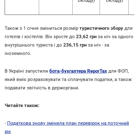
окладу)
окладу)
о
Також з 1 січня зміниться розмір
туристичного збору
для
готелів і хостелів. Він зросте до
23,62 грн
за ніч за одного
внутрішнього туриста і до
236,15 грн
за ніч - за
іноземного.
В Україні запустили
бота-бухгалтера ReporTax
для ФОП,
який вміє розраховувати та сплачувати податки, а також
подавати звітність в держоргани.
Читайте також:
-
Податкова знову змінила план перевірок на поточний
рік