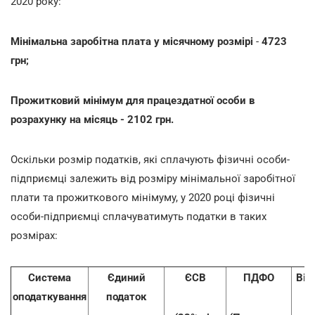
2020 року:
Мінімальна заробітна плата у місячному розмірі
-
4723
грн;
Прожитковий мінімум для працездатної особи в
розрахунку на місяць
- 2102 грн.
Оскільки розмір податків, які сплачують фізичні особи-
підприємці залежить від розміру мінімальної заробітної
плати та прожиткового мінімуму, у 2020 році фізичні
особи-підприємці сплачуватимуть податки в таких
розмірах:
Система
Єдиний
ЄСВ
ПДФО
Вій
оподаткування
податок