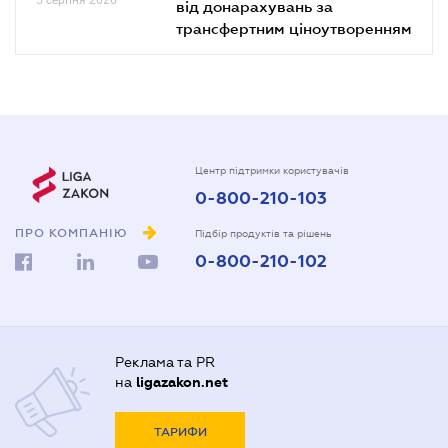
від донарахувань за
трансфертним ціноутворенням
Центр підтримки користувачів
0-800-210-103
ПРО КОМПАНІЮ
Підбір продуктів та рішень
0-800-210-102
Реклама та PR
на
ligazakon.net
ТАРИФИ