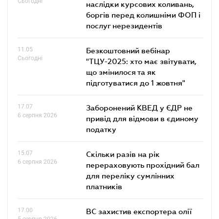
Сьогодні
наслідки курсових коливань,
боргів перед колишніми ФОП і
послуг нерезидентів
11.05
Безкоштовний вебінар
Сьогодні
"ТЦУ-2025: хто має звітувати,
що змінилося та як
підготуватися до 1 жовтня"
17.07
Заборонений КВЕД у ЄДР не
6 серпня 2026
привід для відмови в єдиному
податку
15.07
Скільки разів на рік
6 серпня 2026
перераховують прохідний бал
для переліку сумлінних
платників
17.00
ВС захистив експортера олії
5 серпня 2026