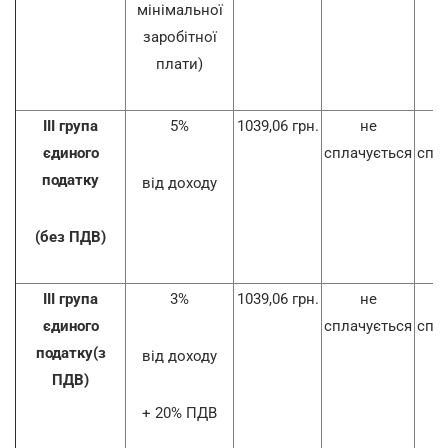
мінімальної
заробітної
плати)
ІІІ група
5%
1039,06 грн.
не
єдиного
сплачується
спл
податку
від доходу
(без ПДВ)
ІІІ група
3%
1039,06 грн.
не
єдиного
сплачується
спл
податку(з
від доходу
ПДВ)
+ 20% ПДВ