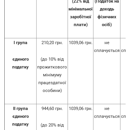
(22% від
(Податок на
мінімальної
доходь
заробітної
фізичних
плати)
осіб)
І група
210,20 грн.
1039,06 грн.
не
сплачується
спл
єдиного
(до 10% від
податку
прожиткового
мінімуму
працездатної
особини)
ІІ група
944,60 грн.
1039,06 грн.
не
єдиного
сплачується
спл
податку
(до 20% від