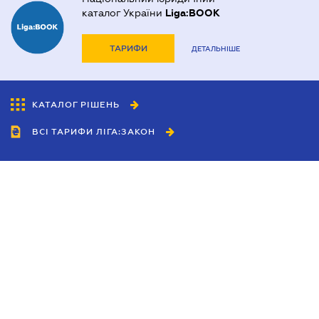
каталог України
Liga:BOOK
ТАРИФИ
ДЕТАЛЬНІШЕ
КАТАЛОГ РІШЕНЬ
ВСІ ТАРИФИ ЛІГА:ЗАКОН
Співробітництво
Агенти
Дилери
Політика конфіденційності
Умови використання сайту
Реклама
Блог