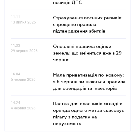
позиція ДПС
11.11
Страхування воєнних ризиків:
13 липня 2026
спрощено правила
підтвердження збитків
11.33
Оновлені правила оцінки
29 червня 2026
земель: що зміниться вже з 29
червня
16.04
Мала приватизація по-новому:
5 червня 2026
з 6 червня змінюються правила
для орендарів та інвесторів
14.24
Пастка для власників складів:
4 червня 2026
оренда одного метра скасовує
пільгу з податку на
нерухомість