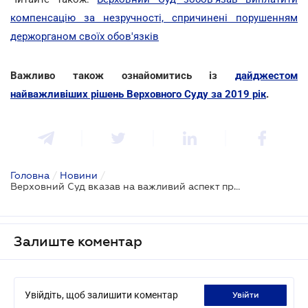
компенсацію за незручності, спричинені порушенням
держорганом своїх обов'язків
Важливо також ознайомитись із
дайджестом
найважливіших рішень Верховного Суду за 2019 рік
.
Головна
/
Новини
/
Верховний Суд вказав на важливий аспект при проведенні обшуку орендованої квартири
Залиште коментар
Увійдіть, щоб залишити коментар
увійти