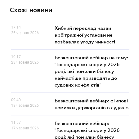
Схожі новини
17.14
Хибний переклад назви
26 червня 2026
арбітражної установи не
позбавляє угоду чинності
10.17
Безкоштовний вебінар на тему:
23 червня 2026
"Господарські спори у 2026
році: які помилки бізнесу
найчастіше призводять до
судових конфліктів"
09.40
Безкоштовний вебінар: «Типові
18 червня 2026
помилки держорганів в судах »
11.57
Безкоштовний вебінар:
17 червня 2026
"Господарські спори у 2026
році: які помилки бізнесу