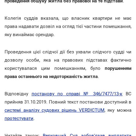
проведення обшуку житла без правової на те підстави
.
Колегія суддів вказала, що власник квартири не має
права надавати дозвіл на огляд тієї частини помешкання,
яку винаймає орендар.
Проведення цієї слідчої дії без ухвали слідчого судді чи
дозволу особи, яка на правових підставах фактично
користувалася цим помешканням, було
порушенням
права останнього на недоторканість житла
.
Відповідну
постанову по справі № 346/7477/13-к
ВС
прийняв 31.10.2019. Повний текст постанови доступний в
системі аналізу судових рішень VERDICTUM
, яку можна
протестувати
.
Читайте також:
Верховний Суд зобов'язав виплатити