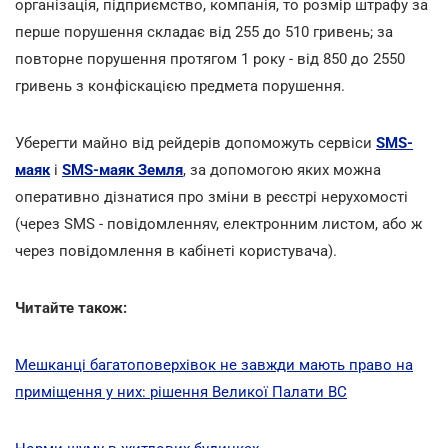
організація, підприємство, компанія, то розмір штрафу за
перше порушення складає від 255 до 510 гривень; за
повторне порушення протягом 1 року - від 850 до 2550
гривень з конфіскацією предмета порушення.
Уберегти майно від рейдерів допоможуть сервіси
SMS-
маяк
і
SMS-маяк Земля
, за допомогою яких можна
оперативно дізнатися про зміни в реєстрі нерухомості
(через SMS - повідомленняv, електронним листом, або ж
через повідомлення в кабінеті користувача).
Читайте також:
Мешканці багатоповерхівок не завжди мають право на
приміщення у них: рішення Великої Палати ВС