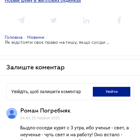
Норми шуму в житлових будинках
Головна
/
Новини
/
Як відстояти своє право на тишу, якщо сусіди занадто сильно шумлять?
Залиште коментар
Увійдіть, щоб залишити коментар
увійти
Роман Погребняк
04.44, 25 Червня 2020
Быдло-соседи курят с 3 утра, ибо ученье - свет, а
неученье - чуть свет и на работу! Оно встало -