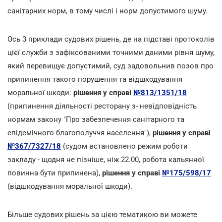
санітарних норм, в тому числі і норм допустимого шуму.
Ось 3 приклади судових рішень, де на підставі протоколів
цієї служби з зафіксованими точними даними рівня шуму,
який перевищує допустимий, суд задовольнив позов про
припинення такого порушення та відшкодування
моральної шкоди:
рішення у справі
№813/1351/18
(припинення діяльності ресторану з- невідповідність
нормам закону "Про забезпечення санітарного та
епідемічного благополуччя населення"),
рішення у справі
№367/7327/18
(судом встановлено режим роботи
закладу - щодня не пізніше, ніж 22.00, робота кальянної
повинна бути припинена),
рішення у справі
№175/598/17
(відшкодування моральної шкоди).
Більше судових рішень за цією тематикою ви можете