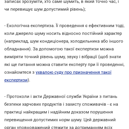
записах зрозуміти, хто саме шумить, в який точно час, і
чи перевищує шум допустимий рівень);
- Екологічна експертиза. Її проведення є ефективним тоді,
коли джерело шуму носить відносно постійний характер
(наприклад, шум кондиціонера, холодильника або іншого
обладнання). За допомогою такої експертизи можна
виміряти точний рівень шуму, звуку і вібрації (щоб знати
які ще питання можна ставити експерту при її проведенні,
ознайомтеся з
ухвалою суду про призначення такої
експертизи
).
- Протоколи і акти Державної служби України з питань
безпеки харчових продуктів і захисту споживачів - є на
практиці найкращим і надійним доказом порушення
перевищення допустимих норм шуму. Цей державний
орган уповноважений стежити за дотриманням всіх