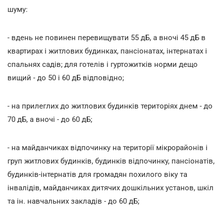
шуму:
- вдень не повинен перевищувати 55 дБ, а вночі 45 дБ в
квартирах і житлових будинках, пансіонатах, інтернатах і
спальнях садів; для готелів і гуртожитків норми дещо
вищий - до 50 і 60 дБ відповідно;
- на прилеглих до житлових будинків територіях днем - до
70 дБ, а вночі - до 60 дБ;
- на майданчиках відпочинку на території мікрорайонів і
груп житлових будинків, будинків відпочинку, пансіонатів,
будинків-інтернатів для громадян похилого віку та
інвалідів, майданчиках дитячих дошкільних установ, шкіл
та ін. навчальних закладів - до 60 дБ;