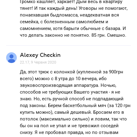
Громко кашляет, харкает! Дым весь в квартиру
тянет! И так каждый день! Уговоры не помогают,
понаехавшая быдломасса, неадекватная вся
семейка, с болезненным самолюбием и
самомнением, хотя барыги обычные с базара. И
что делать законно не понятно. 85 грн. Смешно.
Alexey Checkin
22.17, 9 Червня 2020
Да, этот трюк с колонкой (купленной за 900грн
всего) можно с 8 утра до 10 вечера, ибо
звуковоспроизводящая аппаратура. Ночью,
способов не требующих Вашего участия - я не
знаю. Но, есть ручной способ не подпадающий
под законы. Берем баскетбольный мяч (за 120 грн
купить можно), самый дешевый. Бросаем его в
потолок (максимально сильно) и ловим, так что
бы он на пол не упал и не тревожил соседей
снизу. Я не пробовал правда, но по отзывам