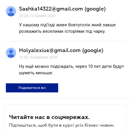
Sashka14322@gmail.com (google)
20.28, 12 Травня 2020
У нашому під'їзді живе бовтуголік який завше
розважить веселими історіями під чарку.
Holyalexius@gmail.com (google)
15.03, 26 Березня 2020
Ну ещё можно подождать, через 10 лет дети будут
шуметь меньше.
Подивитися всі
Читайте нас в соцмережах.
Підпишіться, щоб бути в курсі усіх бізнес-новин.