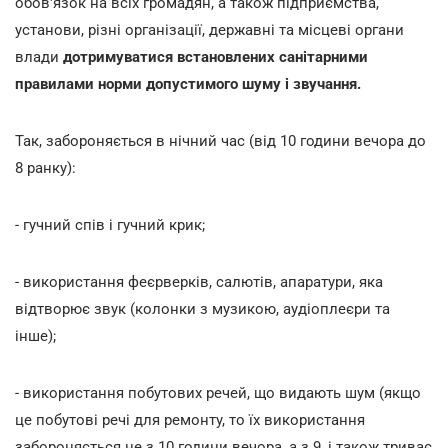
обов'язок на всіх громадян, а також підприємства,
установи, різні організації, державні та місцеві органи
влади
дотримуватися встановлених санітарними
правилами норми допустимого шуму і звучання.
Так, забороняється в нічний час (від 10 години вечора до
8 ранку):
- гучний спів і гучний крик;
- використання феєрверків, салютів, апаратури, яка
відтворює звук (колонки з музикою, аудіоплеєри та
інше);
- використання побутових речей, що видають шум (якщо
це побутові речі для ремонту, то їх використання
забороняється не з 10 години вечора, а з 9, і також триває