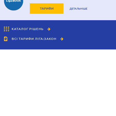
ТАРИФИ
ДЕТАЛЬНІШЕ
КАТАЛОГ РІШЕНЬ
ВСІ ТАРИФИ ЛІГА:ЗАКОН
Співробітництво
Агенти
Дилери
Політика конфіденційності
Умови використання сайту
Реклама
Блог
Новини компанії