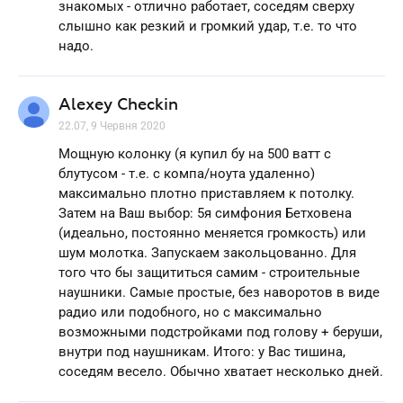
знакомых - отлично работает, соседям сверху
слышно как резкий и громкий удар, т.е. то что
надо.
Alexey Checkin
22.07, 9 Червня 2020
Мощную колонку (я купил бу на 500 ватт с
блутусом - т.е. с компа/ноута удаленно)
максимально плотно приставляем к потолку.
Затем на Ваш выбор: 5я симфония Бетховена
(идеально, постоянно меняется громкость) или
шум молотка. Запускаем закольцованно. Для
того что бы защититься самим - строительные
наушники. Самые простые, без наворотов в виде
радио или подобного, но с максимально
возможными подстройками под голову + беруши,
внутри под наушникам. Итого: у Вас тишина,
соседям весело. Обычно хватает несколько дней.