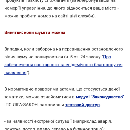
продуктів і захисту споживачів (зателефонувавши на
номер її управління, до якого відноситься ваше місто -
можна пробити номер на сайті цієї служби).
Винятки: коли шуміти можна
Випадки, коли заборона на перевищення встановленого
рівня шуму не поширюється (ч. 5 ст. 24 закону "
Про
забезпечення санітарного та епідемічного благополуччя
населення
"):
З нормативно-правовими актами, що стосуються даної
тематики, можна ознайомитися в
модулі "Законодавство"
ІПС ЛІГА:ЗАКОН, замовивши
тестовий доступ
.
- за наявності екстреної ситуації (наприклад аварія,
пожежа, потоп, впало дерево на будинок тощо);