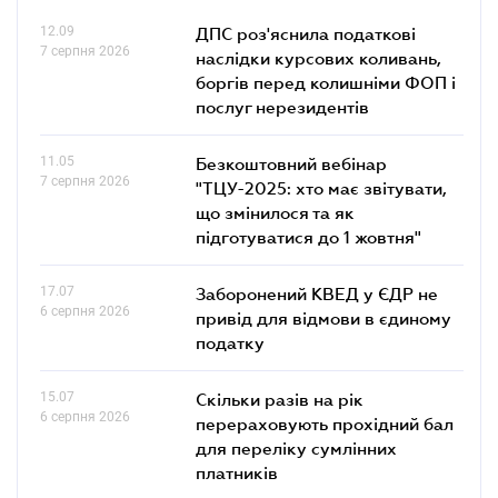
12.09
ДПС роз'яснила податкові
7 серпня 2026
наслідки курсових коливань,
боргів перед колишніми ФОП і
послуг нерезидентів
11.05
Безкоштовний вебінар
7 серпня 2026
"ТЦУ-2025: хто має звітувати,
що змінилося та як
підготуватися до 1 жовтня"
17.07
Заборонений КВЕД у ЄДР не
6 серпня 2026
привід для відмови в єдиному
податку
15.07
Скільки разів на рік
6 серпня 2026
перераховують прохідний бал
для переліку сумлінних
платників