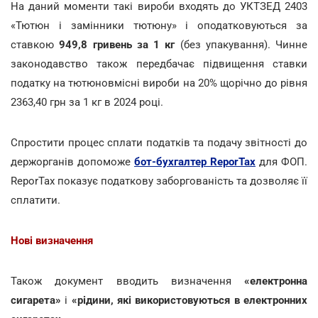
На даний моменти такі вироби входять до УКТЗЕД 2403
«Тютюн і замінники тютюну» і оподатковуються за
ставкою
949,8 гривень за 1 кг
(без упакування). Чинне
законодавство також передбачає підвищення ставки
податку на тютюновмісні вироби на 20% щорічно до рівня
2363,40 грн за 1 кг в 2024 році.
Спростити процес сплати податків та подачу звітності до
держорганів допоможе
бот-бухгалтер ReporTax
для ФОП.
ReporTax показує податкову заборгованість та дозволяє її
cплатити.
Нові визначення
Також документ вводить визначення
«електронна
сигарета»
і
«рідини, які використовуються в електронних