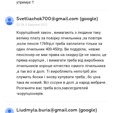
утримує !!
Svetliachok700@gmail.com (google)
02.58, 6 Березня 2021
Корупційний закон , вимагають з людини таку
велику плату за повірку лічильника ,за повітря
,коли пенсія 1769гр,п треба заплатити тільки за
один лічильник 400-450гр. Ви подуріли,. невже
пенсіонер не має права на скидку.Це не закон, це
пряма корупція , і вимагати треба від виробника
лічильників хороше кпчество самого лічильника
,а так всі в долі. Ті виробляють непотріб ,він
служить 4ооки і знову купувати треба , бо ціна
така як новий. Всі сссуки в долі ,а народ жебраче .
Розганяти вас треба всіх,завсегдателей
-корупціонерів
Liudmyla.buria@gmail.com (google)