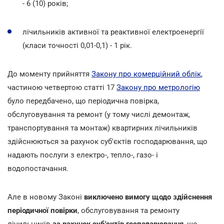
- 6 (10) років;
лічильників активної та реактивної електроенергії
(класи точності 0,01-0,1) - 1 рік.
До моменту прийняття
Закону про комерційний облік
,
частиною четвертою статті 17
Закону про метрологію
було передбачено, що періодична повірка,
обслуговування та ремонт (у тому числі демонтаж,
транспортування та монтаж) квартирних лічильників
здійснюються за рахунок суб'єктів господарювання, що
надають послуги з електро-, тепло-, газо- і
водопостачання.
Але в новому Законі
виключено вимогу щодо здійснення
періодичної повірки
, обслуговування та ремонту
лічильників
за рахунок суб'єктів господарювання
, що