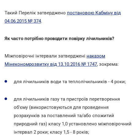
Такий Перелік затверджено
постановою Кабміну від
04.06.2015 № 374
.
Як часто потрібно проводити повірку лічильників?
Міжповірочні інтервали затверджені
наказом
Мінекономрозвитку від 13.10.2016 № 1747
, зокрема:
для лічильників води та теплолічильників - 4 роки;
для лічильників газу та пристроїв перетворення
об'єму (використовуються для проведення
розрахунків за поставлений та/або спожитий
природний газ) класу 1,0 установлено міжповірочний
інтервал 2 роки; класу 1,5 - 8 років;