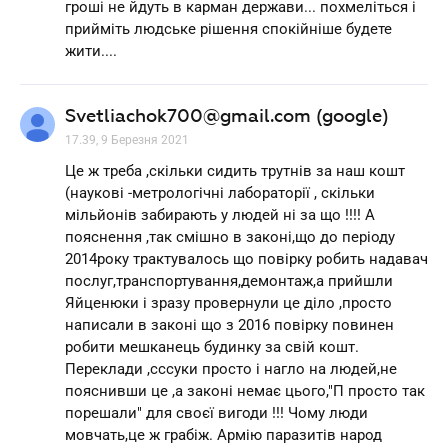
гроші не йдуть в карман держави... похмеліться і
прийміть людське рішення спокійніше будете
жити....
Svetliachok700@gmail.com (google)
17.39, 9 Березня 2021
Це ж треба ,скільки сидить трутнів за наш кошт
(наукові -метрологічні лабораторії , скільки
мільйонів забирають у людей ні за що !!!! А
пояснення ,так смішно в законі,що до періоду
2014року трактувалось що повірку робить надавач
послуг,транспортування,демонтаж,а прийшли
Яйценюки і зразу провернули це діло ,просто
написали в законі що з 2016 повірку повинен
робити мешканець будинку за свій кошт.
Переклади ,сссуки просто і нагло на людей,не
пояснивши це ,а законі немає цього,"П просто так
порешали" для своєї вигоди !!! Чому люди
мовчать,це ж грабіж. Армію паразитів народ