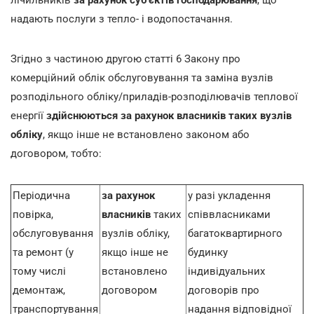
надають послуги з тепло- і водопостачання.
Згідно з частиною другою статті 6 Закону про
комерційний облік обслуговування та заміна вузлів
розподільного обліку/приладів-розподілювачів теплової
енергії
здійснюються за рахунок власників таких вузлів
обліку
, якщо інше не встановлено законом або
договором, тобто:
Періодична
за рахунок
у разі укладення
повірка,
власників
таких
співвласниками
обслуговування
вузлів обліку,
багатоквартирного
та ремонт (у
якщо інше не
будинку
тому числі
встановлено
індивідуальних
демонтаж,
договором
договорів про
транспортування
надання відповідної