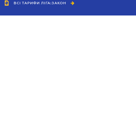
ВСІ ТАРИФИ ЛІГА:ЗАКОН
Співробітництво
Агенти
Дилери
Політика конфіденційності
Умови використання сайту
Реклама
Блог
Новини компанії
Керівництва
Каталоги компаній
Теми в центрі уваги
Підтримка та контакти