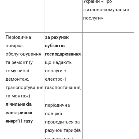
України «Про
житлово-комунальні
послуги»
Періодична
за рахунок
повірка,
суб'єктів
обслуговування
господарювання
,
та ремонт (у
що надають
тому числі
послуги з
демонтаж,
електро- і
транспортування
газопостачання;
та монтаж)
лічильників
періодична
електричної
повірка
енергії і газу
проводиться за
рахунок тарифів
на електро- і