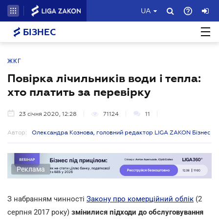
UA
БІЗНЕС
ЖКГ
Повірка лічильників води і тепла:
хто платить за перевірку
23 січня 2020, 12:28
71124
11
Автор:
Олександра Кознова, головний редактор LIGA ZAKON Бізнес
Реклама
З набранням чинності
Закону про комерційний облік
(2
серпня 2017 року)
змінилися підходи до обслуговування