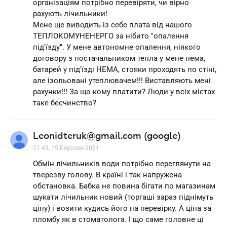
організаціям потрібно перевіряти, чи вірно
рахують лічильники!
Мене ще виводить із себе плата від нашого
ТЕПЛОКОМУНЕНЕРГО за нібито "опалення
під'їзду". У мене автономне опалення, ніякого
договору з постачальником тепла у мене нема,
батарей у під'їзді НЕМА, стояки проходять по стіні,
але ізольовані утеплювачем!!! Виставляють мені
рахунки!!! За що кому платити? Люди у всіх містах
таке бесчинство?
Leonidteruk@gmail.com (google)
21.43, 19 Березня 2021
Обмін лічильників води потрібно переглянути на
тверезву голову. В країні і так напружена
обстановка. Бабка не повина бігати по магазинам
шукати лічильник новий (торгаші зараз піднімуть
ціну) і возити кудись його на перевірку. А ціна за
пломбу як в стоматолога. І що саме головне ці