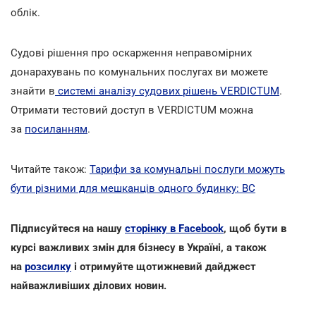
облік.
Cудові рішення про оскарження неправомірних
донарахувань по комунальних послугах ви можете
знайти в
системі аналізу судових рішень VERDICTUM
.
Отримати тестовий доступ в VERDICTUM можна
за
посиланням
.
Читайте також:
Тарифи за комунальні послуги можуть
бути різними для мешканців одного будинку: ВС
Підписуйтеся на нашу
сторінку в Facebook
, щоб бути в
курсі важливих змін для бізнесу в Україні, а також
на
розсилку
і отримуйте щотижневий дайджест
найважливіших ділових новин.