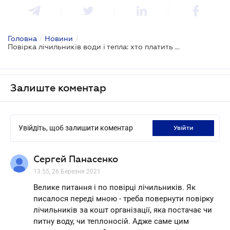
Головна
/
Новини
/
Повірка лічильників води і тепла: хто платить за перевірку
Залиште коментар
Увійдіть, щоб залишити коментар
увійти
Сергей Панасенко
13.55, 26 Березня 2021
Велике питання і по повірці лічильників. Як
писалося переді мною - треба повернути повірку
лічильників за кошт організації, яка постачає чи
питну воду, чи теплоносій. Адже саме цим