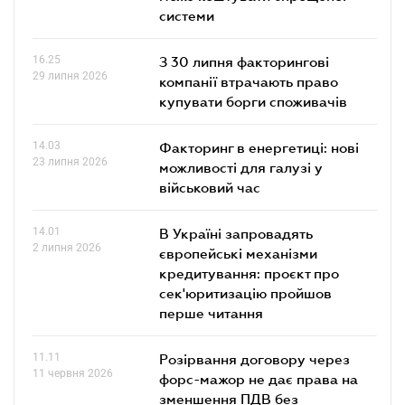
системи
16.25
З 30 липня факторингові
29 липня 2026
компанії втрачають право
купувати борги споживачів
14.03
Факторинг в енергетиці: нові
23 липня 2026
можливості для галузі у
військовий час
14.01
В Україні запровадять
2 липня 2026
європейські механізми
кредитування: проєкт про
сек'юритизацію пройшов
перше читання
11.11
Розірвання договору через
11 червня 2026
форс-мажор не дає права на
зменшення ПДВ без