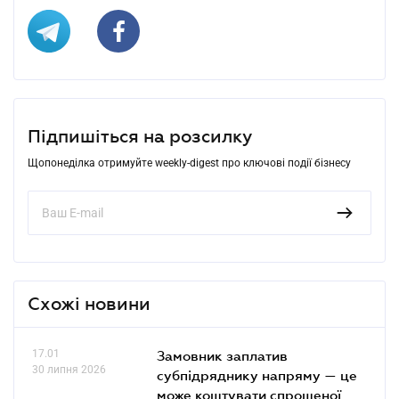
Підпишіться на розсилку
Щопонеділка отримуйте weekly-digest про ключові події бізнесу
Схожі новини
17.01
Замовник заплатив
30 липня 2026
субпідряднику напряму — це
може коштувати спрощеної