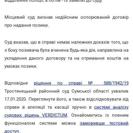
відділення поліції, а потім - із заявою до суду.
Місцевий суд визнав недійсним оспорюваний договір
про надання позики.
Суд вказав, що в справі немає належних доказів того, що
з боку позивача була вчинена будь-яка дія, направлена на
укладення даного договору та на отримання коштів на
умовах позики.
Відповідне
рішення по справі № 588/1942/19
Тростянецький районний суд Сумської області ухвалив
17.01.2020. Переглянути його, а також відслідковувати хід
справи в апеляції та касації зручно в
системі аналізу
судових рішень VERDICTUM
. Ознайомитись із повним
функціоналом системи можна
замовивши тестовий
доступ
.