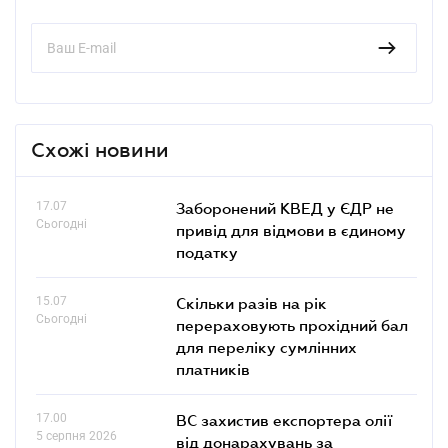
Схожі новини
17.07
Заборонений КВЕД у ЄДР не
Сьогодні
привід для відмови в єдиному
податку
15.07
Скільки разів на рік
Сьогодні
перераховують прохідний бал
для переліку сумлінних
платників
17.00
ВС захистив експортера олії
5 серпня 2026
від донарахувань за