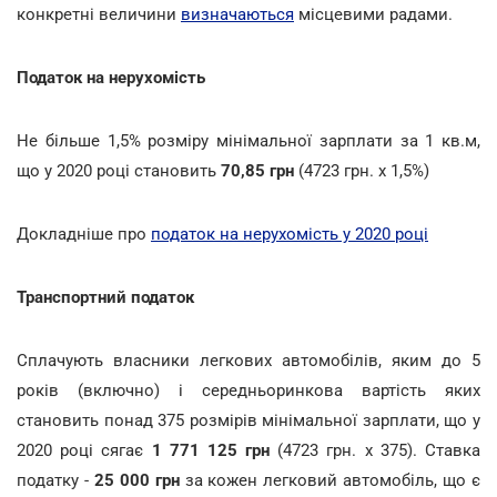
конкретні величини
визначаються
місцевими радами.
Податок на нерухомість
Не більше 1,5% розміру мінімальної зарплати за 1 кв.м,
що у 2020 році становить
70,85 грн
(4723 грн. х 1,5%)
Докладніше про
податок на нерухомість у 2020 році
Транспортний податок
Сплачують власники легкових автомобілів, яким до 5
років (включно) і середньоринкова вартість яких
становить понад 375 розмірів мінімальної зарплати, що у
2020 році сягає
1 771 125 грн
(4723 грн. х 375). Ставка
податку -
25 000 грн
за кожен легковий автомобіль, що є