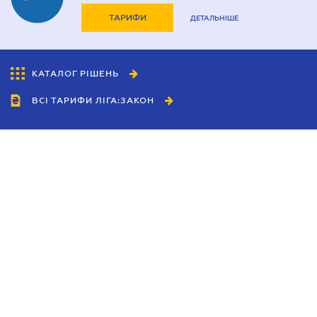
ТАРИФИ
ДЕТАЛЬНІШЕ
КАТАЛОГ РІШЕНЬ
ВСІ ТАРИФИ ЛІГА:ЗАКОН
Співробітництво
Агенти
Дилери
Політика конфіденційності
Умови використання сайту
Реклама
Блог
Новини компанії