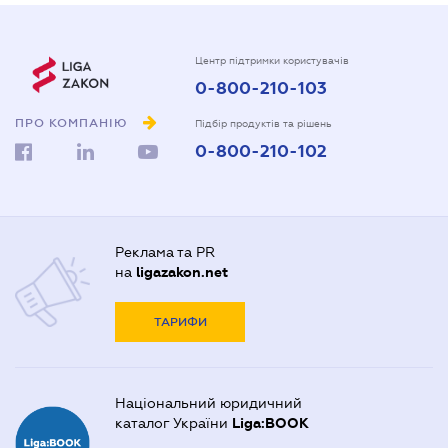
Центр підтримки користувачів
0-800-210-103
ПРО КОМПАНІЮ
Підбір продуктів та рішень
0-800-210-102
Реклама та PR
на
ligazakon.net
ТАРИФИ
Національний юридичний
каталог України
Liga:BOOK