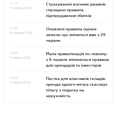
11.11
Страхування воєнних ризиків:
13 липня 2026
спрощено правила
підтвердження збитків
11.33
Оновлені правила оцінки
29 червня 2026
земель: що зміниться вже з 29
червня
16.04
Мала приватизація по-новому:
5 червня 2026
з 6 червня змінюються правила
для орендарів та інвесторів
14.24
Пастка для власників складів:
4 червня 2026
оренда одного метра скасовує
пільгу з податку на
нерухомість