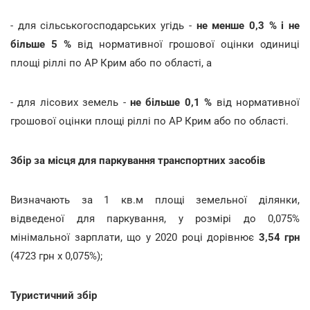
- для сільськогосподарських угідь -
не менше 0,3 % і не
більше 5 %
від нормативної грошової оцінки одиниці
площі ріллі по АР Крим або по області, а
- для лісових земель -
не більше 0,1 %
від нормативної
грошової оцінки площі ріллі по АР Крим або по області.
Збір за місця для паркування транспортних засобів
Визначають за 1 кв.м площі земельної ділянки,
відведеної для паркування, у розмірі до 0,075%
мінімальної зарплати, що у 2020 році дорівнює
3,54 грн
(4723 грн х 0,075%);
Туристичний збір