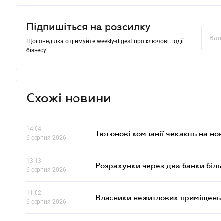
Підпишіться на розсилку
Щопонеділка отримуйте weekly-digest про ключові події
бізнесу
Схожі новини
14.04
Тютюнові компанії чекають на но
6 серпня 2026
13.13
Розрахунки через два банки біль
6 серпня 2026
11.02
Власники нежитлових приміщень 
6 серпня 2026