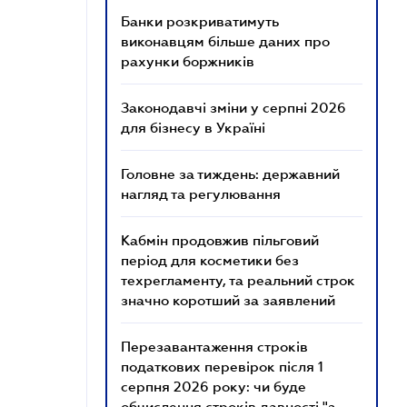
Банки розкриватимуть
виконавцям більше даних про
рахунки боржників
Законодавчі зміни у серпні 2026
для бізнесу в Україні
Головне за тиждень: державний
нагляд та регулювання
Кабмін продовжив пільговий
період для косметики без
техрегламенту, та реальний строк
значно коротший за заявлений
Перезавантаження строків
податкових перевірок після 1
серпня 2026 року: чи буде
обчислення строків давності "з