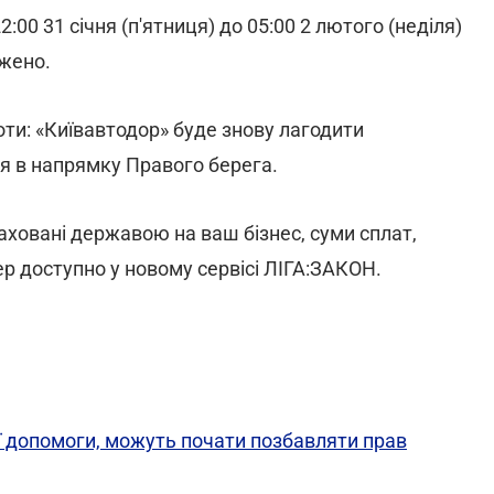
22:00 31 січня (п'ятниця) до 05:00 2 лютого (неділя)
ежено.
оти: «Київавтодор» буде знову лагодити
я в напрямку Правого берега.
аховані державою на ваш бізнес, суми сплат,
р доступно у новому сервісі ЛІГА:ЗАКОН.
ої допомоги, можуть почати позбавляти прав