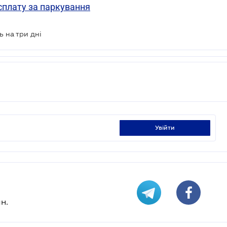
 сплату за паркування
 на три дні
увійти
н.